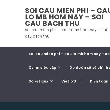
Skip
SOI CAU MIEN PHI – CA
to
LO MB HOM NAY – SOI
content
CAU BACH THU
soi cau mien phi – cau lo mb hom nay – soi
cau bach thu
soi cau mien phi – cau lo mb hom nay – so
Xsmn siêu cấp
Dự đoán xổ số chính
Sổ kết quả
Vietlott
Điện toán