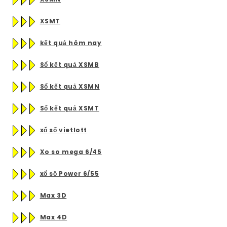
XSMT
kết quả hôm nay
Sổ kết quả XSMB
Sổ kết quả XSMN
Sổ kết quả XSMT
xổ số vietlott
Xo so mega 6/45
xổ số Power 6/55
Max 3D
Max 4D