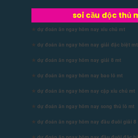
soi cầu độc thủ 
★
dự đoán ăn ngay hôm nay xỉu chủ mt
★
dự đoán ăn ngay hôm nay giải đặc biệt mt
★
dự đoán ăn ngay hôm nay giải 8 mt
★
dự đoán ăn ngay hôm nay bao lô mt
★
dự đoán ăn ngay hôm nay cặp xỉu chủ mt
★
dự đoán ăn ngay hôm nay song thủ lô mt
★
dự đoán ăn ngay hôm nay đầu đuôi giải 8
★
dự đoán ăn ngay hôm nay đầu đuôi đặc bi