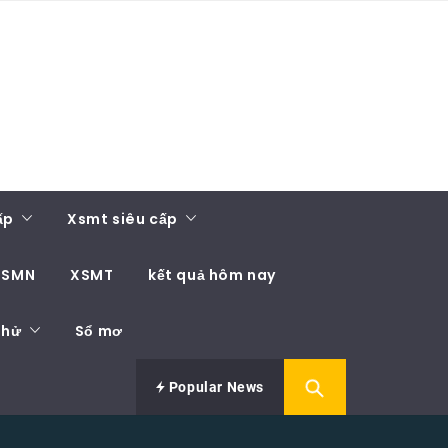
ấp
Xsmt siêu cấp
XSMN
XSMT
kết quả hôm nay
thử
Sổ mơ
Popular News