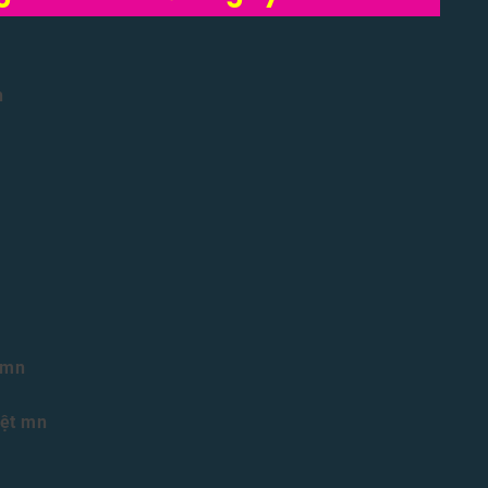
n
 mn
iệt mn