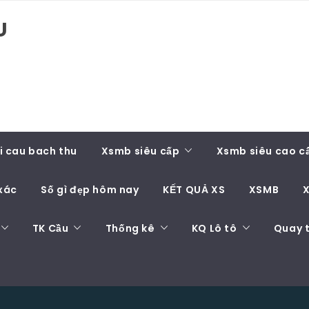
U
i cau bach thu
Xsmb siêu cấp
Xsmb siêu cao c
 xác
Số gì đẹp hôm nay
KẾT QUẢ XS
XSMB
TK Cầu
Thống kê
KQ Lô tô
Quay 