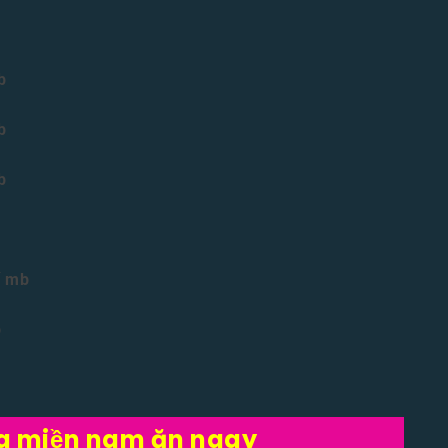
b
b
b
ố mb
b
b
ng miền nam ăn ngay