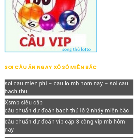
SOI CẦU ĂN NGAY XỔ SỐ MIỀN BẮC
soi cau mien phi – cau lo mb hom nay – soi cau
bach thu
Xsmb siêu cấp
cầu chuẩn dự đoán bạch thủ lô 2 nháy miền bắc
cầu chuẩn dự đoán víp cặp 3 càng víp mb hôm
nay