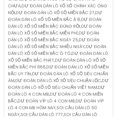
CHƯA
,
DỰ ĐOÁN DÀN LÔ XỔ SỐ CHÍNH XÁC ÔNG
NỘI
,
DỰ ĐOÁN DÀN LÔ XỔ SỐ MIỀN BẮC 27
,
DỰ
ĐOÁN DÀN LÔ XỔ SỐ MIỀN BẮC Ă 8
,
DỰ ĐOÁN
DÀN LÔ XỔ SỐ MIỀN BẮC ĐÚNG RỒI
,
DỰ ĐOÁN
DÀN LÔ XỔ SỐ MIỀN BẮC MIỄN PHÍ
,
DỰ ĐOÁN
DÀN LÔ XỔ SỐ MIỀN BẮC NGÀY 25
,
DỰ ĐOÁN
DÀN LÔ XỔ SỐ MIỀN BẮC NHIỀU NGÀY
,
DỰ ĐOÁN
DÀN LÔ XỔ SỐ MIỀN BẮC Ô TÔ
,
DỰ ĐOÁN DÀN LÔ
XỔ SỐ MIỀN BẮC PHÁT
,
DỰ ĐOÁN DÀN LÔ XỔ SỐ
MIỀN BẮC PHÍ 666
,
DỰ ĐOÁN DÀN LÔ XỔ SỐ MIỀN
BẮC UY TÍN
,
DỰ ĐOÁN DÀN LÔ XỔ SỐ SIÊU CHUẨN
ÂM
,
DỰ ĐOÁN DÀN LÔ XỔ SỐ SIÊU CHUẨN LỘC
,
DỰ
ĐOÁN DÀN LÔ XỔ SỐ SIÊU CHUẨN VIỆT NAM
,
DỰ
ĐOÁN LÔ 4 CON MB
,
DỰ ĐOÁN LÔ 4 CON MIỀN
BẮC
,
DỰ ĐOÁN VÍP LÔ 4 CON MB
,
DỰ ĐOÁN VÍP
LÔ 4 CON MB HÔM NAY
,
SOI CẦU DÀN LÔ 50
NGÀY
,
SOI CẦU DÀN LÔ 777
,
SOI CẦU DÀN LÔ