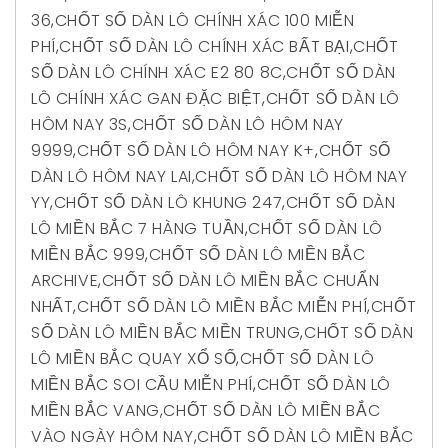
36
,
CHỐT SỐ DÀN LÔ CHÍNH XÁC 100 MIỄN
PHÍ
,
CHỐT SỐ DÀN LÔ CHÍNH XÁC BẤT BẠI
,
CHỐT
SỐ DÀN LÔ CHÍNH XÁC E2 80 8C
,
CHỐT SỐ DÀN
LÔ CHÍNH XÁC GAN ĐẶC BIỆT
,
CHỐT SỐ DÀN LÔ
HÔM NAY 3S
,
CHỐT SỐ DÀN LÔ HÔM NAY
9999
,
CHỐT SỐ DÀN LÔ HÔM NAY K+
,
CHỐT SỐ
DÀN LÔ HÔM NAY LAI
,
CHỐT SỐ DÀN LÔ HÔM NAY
YY
,
CHỐT SỐ DÀN LÔ KHUNG 247
,
CHỐT SỐ DÀN
LÔ MIỀN BẮC 7 HÀNG TUẦN
,
CHỐT SỐ DÀN LÔ
MIỀN BẮC 999
,
CHỐT SỐ DÀN LÔ MIỀN BẮC
ARCHIVE
,
CHỐT SỐ DÀN LÔ MIỀN BẮC CHUẨN
NHẤT
,
CHỐT SỐ DÀN LÔ MIỀN BẮC MIỄN PHÍ
,
CHỐT
SỐ DÀN LÔ MIỀN BẮC MIỀN TRUNG
,
CHỐT SỐ DÀN
LÔ MIỀN BẮC QUAY XỔ SỐ
,
CHỐT SỐ DÀN LÔ
MIỀN BẮC SOI CẦU MIỄN PHÍ
,
CHỐT SỐ DÀN LÔ
MIỀN BẮC VANG
,
CHỐT SỐ DÀN LÔ MIỀN BẮC
VÀO NGÀY HÔM NAY
,
CHỐT SỐ DÀN LÔ MIỀN BẮC