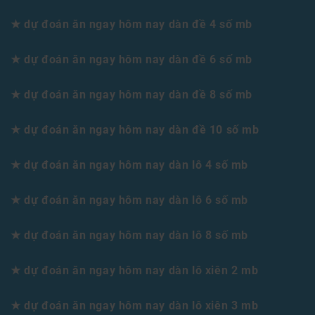
★ dự đoán ăn ngay hôm nay dàn đề 4 số mb
★ dự đoán ăn ngay hôm nay dàn đề 6 số mb
★ dự đoán ăn ngay hôm nay dàn đề 8 số mb
★ dự đoán ăn ngay hôm nay dàn đề 10 số mb
★ dự đoán ăn ngay hôm nay dàn lô 4 số mb
★ dự đoán ăn ngay hôm nay dàn lô 6 số mb
★ dự đoán ăn ngay hôm nay dàn lô 8 số mb
★ dự đoán ăn ngay hôm nay dàn lô xiên 2 mb
★ dự đoán ăn ngay hôm nay dàn lô xiên 3 mb