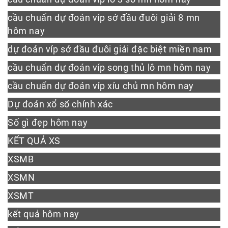
cầu chuẩn dự đoán víp sớ đầu đuôi giải 8 mn
hôm nay
dự đoán víp sớ đầu đuôi giải đặc biệt miền nam
cầu chuẩn dự đoán víp song thủ lô mn hôm nay
cầu chuẩn dự đoán víp xíu chủ mn hôm nay
Dự đoán xổ số chính xác
Số gì đẹp hôm nay
KẾT QUẢ XS
XSMB
XSMN
XSMT
kết quả hôm nay