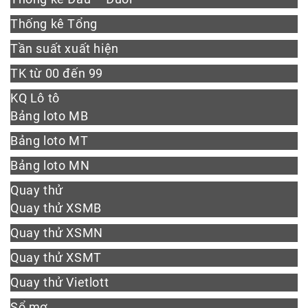
Thống kê Tổng
Tần suất xuất hiện
TK từ 00 đến 99
KQ Lô tô
Bảng loto MB
Bảng loto MT
Bảng loto MN
Quay thử
Quay thử XSMB
Quay thử XSMN
Quay thử XSMT
Quay thử Vietlott
Sổ mơ