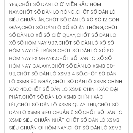
YES
,
CHỐT SỐ DÀN LÔ Ơ MIỀN BẮC HÔM
NAY
,
CHỐT SỐ DÀN LÔ RÔNG
,
CHỐT SỐ DÀN LÔ
SIÊU CHUẨN ÂN
,
CHỐT SỐ DÀN LÔ XỔ SỐ 12 CON
GIÁP
,
CHỐT SỐ DÀN LÔ XỔ SỐ ĂN THÔNG
,
CHỐT
SỐ DÀN LÔ XỔ SỐ GIỜ QUAY
,
CHỐT SỐ DÀN LÔ
XỔ SỐ HÔM NAY 997
,
CHỐT SỐ DÀN LÔ XỔ SỐ
HÔM NAY DỄ TRÚNG
,
CHỐT SỐ DÀN LÔ XỔ SỐ
HÔM NAY EXIMBANK
,
CHỐT SỐ DÀN LÔ XỔ SỐ
HÔM NAY GALAXY
,
CHỐT SỐ DÀN LÔ XSMB 00-
99
,
CHỐT SỐ DÀN LÔ XSMB 4 SỐ
,
CHỐT SỐ DÀN
LÔ XSMB 90 NGÀY
,
CHỐT SỐ DÀN LÔ XSMB CHÍNH
XÁC 4D
,
CHỐT SỐ DÀN LÔ XSMB CHÍNH XÁC ĐẠI
PHÁT
,
CHỐT SỐ DÀN LÔ XSMB CHÍNH XÁC
LÉT
,
CHỐT SỐ DÀN LÔ XSMB QUAY THU
,
CHỐT SỐ
DÀN LÔ XSMB SIÊU CHUẨN 6 SỐ
,
CHỐT SỐ DÀN LÔ
XSMB SIÊU CHUẨN NHẤT
,
CHỐT SỐ DÀN LÔ XSMB
SIÊU CHUẨN ƠI HÔM NAY
,
CHỐT SỐ DÀN LÔ XSMB