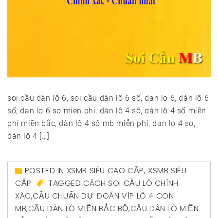
soi cầu dàn lô 6, soi cầu dàn lô 6 số, dan lo 6, dàn lô 6
số, dan lo 6 so mien phi, dàn lô 4 số, dàn lô 4 số miền
phí miền bắc, dàn lô 4 số mb miễn phí, dan lo 4 so,
dàn lô 4 […]
POSTED IN
XSMB SIÊU CAO CẤP
,
XSMB SIÊU
CẤP
TAGGED
CÁCH SOI CẦU LÔ CHÍNH
XÁC
,
CẦU CHUẨN DỰ ĐOÁN VÍP LÔ 4 CON
MB
,
CẦU DÀN LÔ MIỀN BẮC BỘ
,
CẦU DÀN LÔ MIỀN