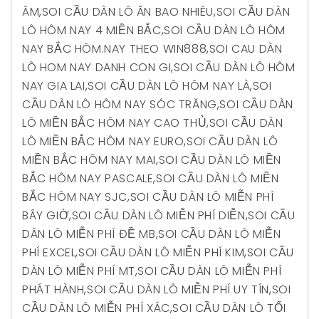
ÂM
,
SOI CẦU DÀN LÔ ĂN BAO NHIÊU
,
SOI CẦU DÀN
LÔ HÔM NAY 4 MIỀN BẮC
,
SOI CẦU DÀN LÔ HÔM
NAY BẮC HÔM.NAY THEO WIN888
,
SOI CAU DÀN
LÔ HOM NAY DANH CON GI
,
SOI CẦU DÀN LÔ HÔM
NAY GIA LAI
,
SOI CẦU DÀN LÔ HÔM NAY LÀ
,
SOI
CẦU DÀN LÔ HÔM NAY SÓC TRĂNG
,
SOI CẦU DÀN
LÔ MIỀN BẮC HÔM NAY CAO THỦ
,
SOI CẦU DÀN
LÔ MIỀN BẮC HÔM NAY EURO
,
SOI CẦU DÀN LÔ
MIỀN BẮC HÔM NAY MAI
,
SOI CẦU DÀN LÔ MIỀN
BẮC HÔM NAY PASCALE
,
SOI CẦU DÀN LÔ MIỀN
BẮC HÔM NAY SJC
,
SOI CẦU DÀN LÔ MIỄN PHÍ
BÂY GIỜ
,
SOI CẦU DÀN LÔ MIỄN PHÍ DIỄN
,
SOI CẦU
DÀN LÔ MIỄN PHÍ ĐỀ MB
,
SOI CẦU DÀN LÔ MIỄN
PHÍ EXCEL
,
SOI CẦU DÀN LÔ MIỄN PHÍ KIM
,
SOI CẦU
DÀN LÔ MIỄN PHÍ MT
,
SOI CẦU DÀN LÔ MIỄN PHÍ
PHÁT HÀNH
,
SOI CẦU DÀN LÔ MIỄN PHÍ UY TÍN
,
SOI
CẦU DÀN LÔ MIỄN PHÍ XÁC
,
SOI CẦU DÀN LÔ TỐI