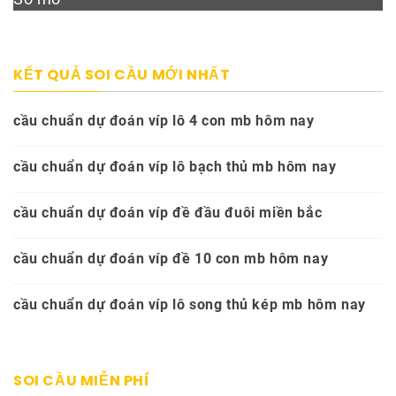
KẾT QUẢ SOI CẦU MỚI NHẤT
cầu chuẩn dự đoán víp lô 4 con mb hôm nay
cầu chuẩn dự đoán víp lô bạch thủ mb hôm nay
cầu chuẩn dự đoán víp đề đầu đuôi miền bắc
cầu chuẩn dự đoán víp đề 10 con mb hôm nay
cầu chuẩn dự đoán víp lô song thủ kép mb hôm nay
SOI CẦU MIỄN PHÍ