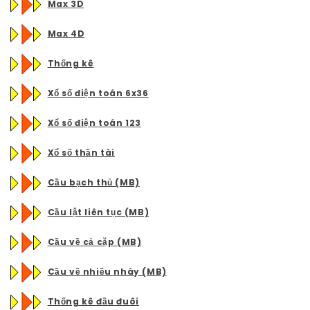
Max 3D
Max 4D
Thống kê
Xổ số điện toán 6x36
Xổ số điện toán 123
Xổ số thần tài
Cầu bạch thủ (MB)
Cầu lật liên tục (MB)
Cầu về cả cặp (MB)
Cầu về nhiều nháy (MB)
Thống kê đầu đuôi