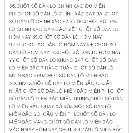
36
,
CHỐT SỐ DÀN LÔ CHÍNH XÁC 100 MIỄN
PHÍ
,
CHỐT SỐ DÀN LÔ CHÍNH XÁC BẤT BẠI
,
CHỐT
SỐ DÀN LÔ CHÍNH XÁC E2 80 8C
,
CHỐT SỐ DÀN
LÔ CHÍNH XÁC GAN ĐẶC BIỆT
,
CHỐT SỐ DÀN LÔ
HÔM NAY 3S
,
CHỐT SỐ DÀN LÔ HÔM NAY
9999
,
CHỐT SỐ DÀN LÔ HÔM NAY K+
,
CHỐT SỐ
DÀN LÔ HÔM NAY LAI
,
CHỐT SỐ DÀN LÔ HÔM NAY
YY
,
CHỐT SỐ DÀN LÔ KHUNG 247
,
CHỐT SỐ DÀN
LÔ MIỀN BẮC 7 HÀNG TUẦN
,
CHỐT SỐ DÀN LÔ
MIỀN BẮC 999
,
CHỐT SỐ DÀN LÔ MIỀN BẮC
ARCHIVE
,
CHỐT SỐ DÀN LÔ MIỀN BẮC CHUẨN
NHẤT
,
CHỐT SỐ DÀN LÔ MIỀN BẮC MIỄN PHÍ
,
CHỐT
SỐ DÀN LÔ MIỀN BẮC MIỀN TRUNG
,
CHỐT SỐ DÀN
LÔ MIỀN BẮC QUAY XỔ SỐ
,
CHỐT SỐ DÀN LÔ
MIỀN BẮC SOI CẦU MIỄN PHÍ
,
CHỐT SỐ DÀN LÔ
MIỀN BẮC VANG
,
CHỐT SỐ DÀN LÔ MIỀN BẮC
VÀO NGÀY HÔM NAY
,
CHỐT SỐ DÀN LÔ MIỀN BẮC