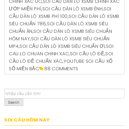
CHÍNH XÁC UC
,
SOI CẦU DÀN LÔ XSMB CHÍNH XÁC
ƯỚP MIỄN PHÍ
,
SOI CẦU DÀN LÔ XSMB ÊNH
,
SOI
CẦU DÀN LÔ XSMB PHÍ 100
,
SOI CẦU DÀN LÔ XSMB
SIÊU CHUẨN 786
,
SOI CẦU DÀN LÔ XSMB SIÊU
CHUẨN ĂN
,
SOI CẦU DÀN LÔ XSMB SIÊU CHUẨN
HÔM NAY
,
SOI CẦU DÀN LÔ XSMB SIÊU CHUẨN
MP4
,
SOI CẦU DÀN LÔ XSMB SIÊU CHUẨN ƠI
,
SOI
CAU LO CHUAN CHINH XAC
,
SOI CẦU LÔ ĐỀ
,
SOI
CẦU LÔ ĐỀ CHUẨN XÁC
,
YOUTUBE SOI CẦU XỔ
SỐ MIỀN BẮC
88 COMMENTS
Search
SOI CẦU HÔM NAY