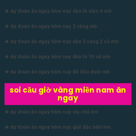
★ dự đoán ăn ngay hôm nay dàn lô xiên 4 mb
★ dự đoán ăn ngay hôm nay 3 càng mb
★ dự đoán ăn ngay hôm nay dàn 3 càng 2 số mb
★ dự đoán ăn ngay hôm nay dàn lô 10 số mb
★ dự đoán ăn ngay hôm nay đề đầu đuôi mb
soi cầu giờ vàng miền nam ăn
ngay
★ dự đoán ăn ngay hôm nay xỉu chủ mn
★ dự đoán ăn ngay hôm nay giải đặc biệt mn