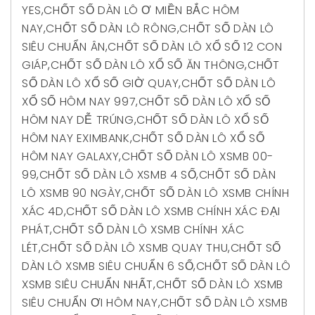
YES
,
CHỐT SỐ DÀN LÔ Ơ MIỀN BẮC HÔM
NAY
,
CHỐT SỐ DÀN LÔ RÔNG
,
CHỐT SỐ DÀN LÔ
SIÊU CHUẨN ÂN
,
CHỐT SỐ DÀN LÔ XỔ SỐ 12 CON
GIÁP
,
CHỐT SỐ DÀN LÔ XỔ SỐ ĂN THÔNG
,
CHỐT
SỐ DÀN LÔ XỔ SỐ GIỜ QUAY
,
CHỐT SỐ DÀN LÔ
XỔ SỐ HÔM NAY 997
,
CHỐT SỐ DÀN LÔ XỔ SỐ
HÔM NAY DỄ TRÚNG
,
CHỐT SỐ DÀN LÔ XỔ SỐ
HÔM NAY EXIMBANK
,
CHỐT SỐ DÀN LÔ XỔ SỐ
HÔM NAY GALAXY
,
CHỐT SỐ DÀN LÔ XSMB 00-
99
,
CHỐT SỐ DÀN LÔ XSMB 4 SỐ
,
CHỐT SỐ DÀN
LÔ XSMB 90 NGÀY
,
CHỐT SỐ DÀN LÔ XSMB CHÍNH
XÁC 4D
,
CHỐT SỐ DÀN LÔ XSMB CHÍNH XÁC ĐẠI
PHÁT
,
CHỐT SỐ DÀN LÔ XSMB CHÍNH XÁC
LÉT
,
CHỐT SỐ DÀN LÔ XSMB QUAY THU
,
CHỐT SỐ
DÀN LÔ XSMB SIÊU CHUẨN 6 SỐ
,
CHỐT SỐ DÀN LÔ
XSMB SIÊU CHUẨN NHẤT
,
CHỐT SỐ DÀN LÔ XSMB
SIÊU CHUẨN ƠI HÔM NAY
,
CHỐT SỐ DÀN LÔ XSMB