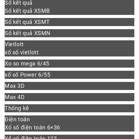
Sổ kết quả
Sổ kết quả XSMB
Sổ kết quả XSMT
Sổ kết quả XSMN
Vietlott
xổ số vietlott
Xo so mega 6/45
xổ số Power 6/55
Max 3D
Max 4D
Thống kê
Điện toán
Xổ số điện toán 6×36
Xổ số điện toán 123