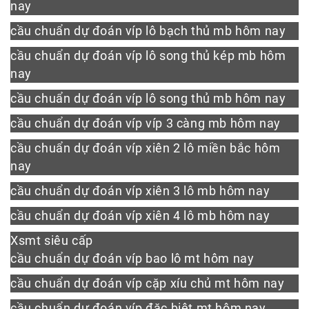
nay
cầu chuẩn dự đoán víp lô bạch thủ mb hôm nay
cầu chuẩn dự đoán víp lô song thủ kép mb hôm
nay
cầu chuẩn dự đoán víp lô song thủ mb hôm nay
cầu chuẩn dự đoán víp víp 3 càng mb hôm nay
cầu chuẩn dự đoán víp xiên 2 lô miền bắc hôm
nay
cầu chuẩn dự đoán víp xiên 3 lô mb hôm nay
cầu chuẩn dự đoán víp xiên 4 lô mb hôm nay
Xsmt siêu cấp
cầu chuẩn dự đoán víp bao lô mt hôm nay
cầu chuẩn dự đoán víp cặp xíu chủ mt hôm nay
cầu chuẩn dự đoán víp đặc biệt mt hôm nay