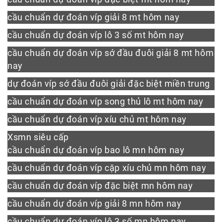
cầu chuẩn dự đoán víp giải 8 mt hôm nay
cầu chuẩn dự đoán víp lô 3 số mt hôm nay
cầu chuẩn dự đoán víp sớ đầu đuôi giải 8 mt hôm
nay
dự đoán víp sớ đầu đuôi giải đặc biệt miền trung
cầu chuẩn dự đoán víp song thủ lô mt hôm nay
cầu chuẩn dự đoán víp xíu chủ mt hôm nay
Xsmn siêu cấp
cầu chuẩn dự đoán víp bao lô mn hôm nay
cầu chuẩn dự đoán víp cặp xíu chủ mn hôm nay
cầu chuẩn dự đoán víp đặc biệt mn hôm nay
cầu chuẩn dự đoán víp giải 8 mn hôm nay
cầu chuẩn dự đoán víp lô 3 số mn hôm nay