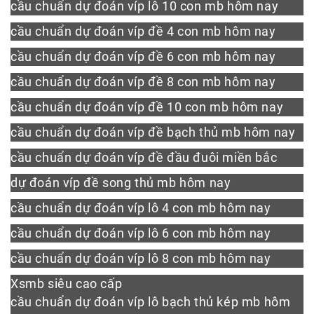
cầu chuẩn dự đoán víp lô 10 con mb hôm nay
cầu chuẩn dự đoán víp đề 4 con mb hôm nay
cầu chuẩn dự đoán víp đề 6 con mb hôm nay
cầu chuẩn dự đoán víp đề 8 con mb hôm nay
cầu chuẩn dự đoán víp đề 10 con mb hôm nay
cầu chuẩn dự đoán víp đề bạch thủ mb hôm nay
cầu chuẩn dự đoán víp đề đầu đuôi miền bắc
dự đoán víp đề song thủ mb hôm nay
cầu chuẩn dự đoán víp lô 4 con mb hôm nay
cầu chuẩn dự đoán víp lô 6 con mb hôm nay
cầu chuẩn dự đoán víp lô 8 con mb hôm nay
Xsmb siêu cao cấp
cầu chuẩn dự đoán víp lô bạch thủ kép mb hôm