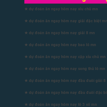
★ dự đoán ăn ngay hôm nay xỉu chủ mn
★ dự đoán ăn ngay hôm nay giải đặc biệt m
★ dự đoán ăn ngay hôm nay giải 8 mn
★ dự đoán ăn ngay hôm nay bao lô mn
★ dự đoán ăn ngay hôm nay cặp xỉu chủ mn
★ dự đoán ăn ngay hôm nay song thủ lô mn
★ dự đoán ăn ngay hôm nay đầu đuôi giải 8
★ dự đoán ăn ngay hôm nay đầu đuôi đặc b
★ dự đoán ăn ngay hôm nay lô 3 số mn