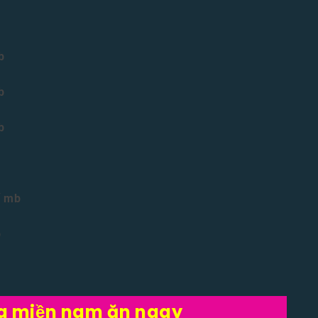
b
b
b
ố mb
b
b
ng miền nam ăn ngay