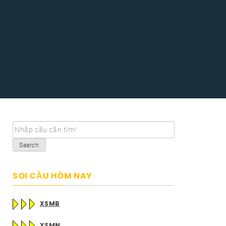
Search
SOI CẦU HÔM NAY
XSMB
XSMN