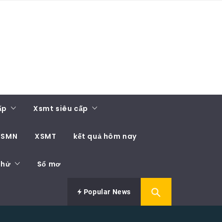
ấp
Xsmt siêu cấp
XSMN
XSMT
kết quả hôm nay
thử
Sổ mơ
Popular News