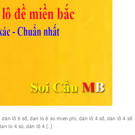
, dàn lô 6 số, dan lo 6 so mien phi, dàn lô 4 số, dàn lô 4 số
an lo 4 so, dàn lô 4 […]