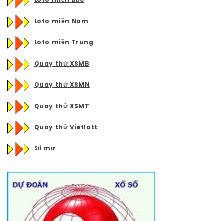
Loto miền Nam
Loto miền Trung
Quay thử XSMB
Quay thử XSMN
Quay thử XSMT
Quay thử Vietlott
Sổ mơ