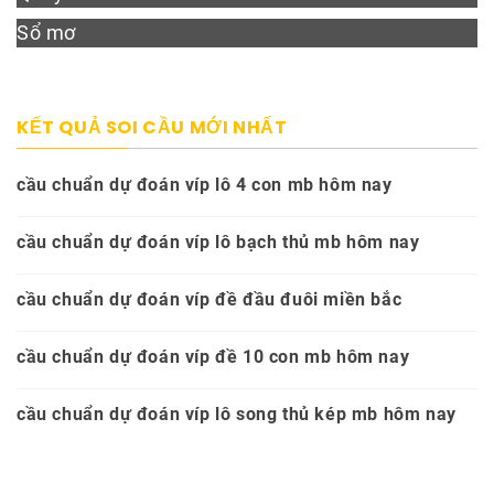
Sổ mơ
KẾT QUẢ SOI CẦU MỚI NHẤT
cầu chuẩn dự đoán víp lô 4 con mb hôm nay
cầu chuẩn dự đoán víp lô bạch thủ mb hôm nay
cầu chuẩn dự đoán víp đề đầu đuôi miền bắc
cầu chuẩn dự đoán víp đề 10 con mb hôm nay
cầu chuẩn dự đoán víp lô song thủ kép mb hôm nay