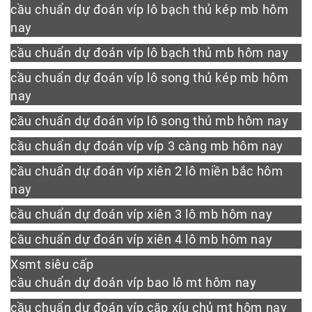
cầu chuẩn dự đoán víp lô bạch thủ kép mb hôm
nay
cầu chuẩn dự đoán víp lô bạch thủ mb hôm nay
cầu chuẩn dự đoán víp lô song thủ kép mb hôm
nay
cầu chuẩn dự đoán víp lô song thủ mb hôm nay
cầu chuẩn dự đoán víp víp 3 càng mb hôm nay
cầu chuẩn dự đoán víp xiên 2 lô miền bắc hôm
nay
cầu chuẩn dự đoán víp xiên 3 lô mb hôm nay
cầu chuẩn dự đoán víp xiên 4 lô mb hôm nay
Xsmt siêu cấp
cầu chuẩn dự đoán víp bao lô mt hôm nay
cầu chuẩn dự đoán víp cặp xíu chủ mt hôm nay