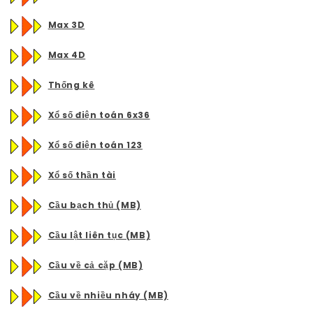
Max 3D
Max 4D
Thống kê
Xổ số điện toán 6x36
Xổ số điện toán 123
Xổ số thần tài
Cầu bạch thủ (MB)
Cầu lật liên tục (MB)
Cầu về cả cặp (MB)
Cầu về nhiều nháy (MB)