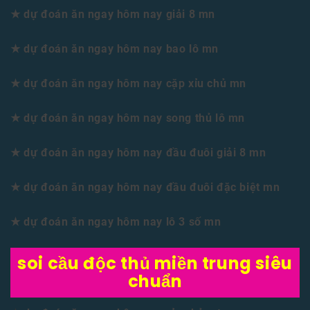
★ dự đoán ăn ngay hôm nay giải 8 mn
★ dự đoán ăn ngay hôm nay bao lô mn
★ dự đoán ăn ngay hôm nay cặp xỉu chủ mn
★ dự đoán ăn ngay hôm nay song thủ lô mn
★ dự đoán ăn ngay hôm nay đầu đuôi giải 8 mn
★ dự đoán ăn ngay hôm nay đầu đuôi đặc biệt mn
★ dự đoán ăn ngay hôm nay lô 3 số mn
soi cầu độc thủ miền trung siêu
chuẩn