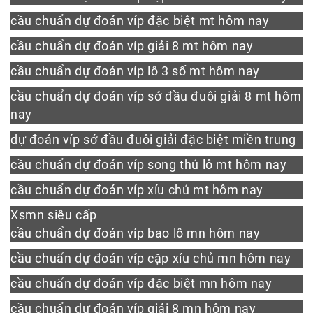
cầu chuẩn dự đoán víp đặc biệt mt hôm nay
cầu chuẩn dự đoán víp giải 8 mt hôm nay
cầu chuẩn dự đoán víp lô 3 số mt hôm nay
cầu chuẩn dự đoán víp sớ đầu đuôi giải 8 mt hôm
nay
dự đoán víp sớ đầu đuôi giải đặc biệt miền trung
cầu chuẩn dự đoán víp song thủ lô mt hôm nay
cầu chuẩn dự đoán víp xíu chủ mt hôm nay
Xsmn siêu cấp
cầu chuẩn dự đoán víp bao lô mn hôm nay
cầu chuẩn dự đoán víp cặp xíu chủ mn hôm nay
cầu chuẩn dự đoán víp đặc biệt mn hôm nay
cầu chuẩn dự đoán víp giải 8 mn hôm nay