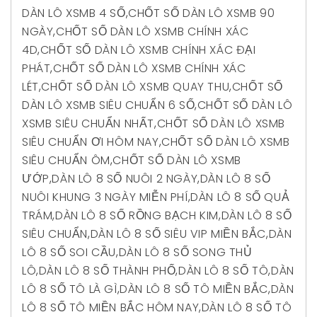
DÀN LÔ XSMB 4 SỐ
,
CHỐT SỐ DÀN LÔ XSMB 90
NGÀY
,
CHỐT SỐ DÀN LÔ XSMB CHÍNH XÁC
4D
,
CHỐT SỐ DÀN LÔ XSMB CHÍNH XÁC ĐẠI
PHÁT
,
CHỐT SỐ DÀN LÔ XSMB CHÍNH XÁC
LÉT
,
CHỐT SỐ DÀN LÔ XSMB QUAY THU
,
CHỐT SỐ
DÀN LÔ XSMB SIÊU CHUẨN 6 SỐ
,
CHỐT SỐ DÀN LÔ
XSMB SIÊU CHUẨN NHẤT
,
CHỐT SỐ DÀN LÔ XSMB
SIÊU CHUẨN ƠI HÔM NAY
,
CHỐT SỐ DÀN LÔ XSMB
SIÊU CHUẨN ÔM
,
CHỐT SỐ DÀN LÔ XSMB
ƯỚP
,
DÀN LÔ 8 SỐ NUÔI 2 NGÀY
,
DÀN LÔ 8 SỐ
NUÔI KHUNG 3 NGÀY MIỄN PHÍ
,
DÀN LÔ 8 SỐ QUẢ
TRÁM
,
DÀN LÔ 8 SỐ RỒNG BẠCH KIM
,
DÀN LÔ 8 SỐ
SIÊU CHUẨN
,
DÀN LÔ 8 SỐ SIÊU VIP MIỀN BẮC
,
DÀN
LÔ 8 SỐ SOI CẦU
,
DÀN LÔ 8 SỐ SONG THỦ
LÔ
,
DÀN LÔ 8 SỐ THÀNH PHỐ
,
DÀN LÔ 8 SỐ TÔ
,
DÀN
LÔ 8 SỐ TÔ LÀ GÌ
,
DÀN LÔ 8 SỐ TÔ MIỀN BẮC
,
DÀN
LÔ 8 SỐ TÔ MIỀN BẮC HÔM NAY
,
DÀN LÔ 8 SỐ TÔ