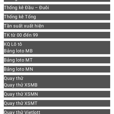
Thống kê Đầu – Đuôi
Thống kê Tổng
Tần suất xuất hiện
TK từ 00 đến 99
KQ Lô tô
Bảng loto MB
Bảng loto MT
Bảng loto MN
Quay thử
Quay thử XSMB
Quay thử XSMN
Quay thử XSMT
Quay thử Vietlott