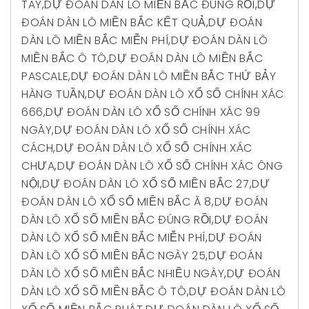
TÂY
,
DỰ ĐOÁN DÀN LÔ MIỀN BẮC ĐÚNG RỒI
,
DỰ
ĐOÁN DÀN LÔ MIỀN BẮC KẾT QUẢ
,
DỰ ĐOÁN
DÀN LÔ MIỀN BẮC MIỄN PHÍ
,
DỰ ĐOÁN DÀN LÔ
MIỀN BẮC Ô TÔ
,
DỰ ĐOÁN DÀN LÔ MIỀN BẮC
PASCALE
,
DỰ ĐOÁN DÀN LÔ MIỀN BẮC THỨ BẢY
HÀNG TUẦN
,
DỰ ĐOÁN DÀN LÔ XỔ SỐ CHÍNH XÁC
666
,
DỰ ĐOÁN DÀN LÔ XỔ SỐ CHÍNH XÁC 99
NGÀY
,
DỰ ĐOÁN DÀN LÔ XỔ SỐ CHÍNH XÁC
CÁCH
,
DỰ ĐOÁN DÀN LÔ XỔ SỐ CHÍNH XÁC
CHƯA
,
DỰ ĐOÁN DÀN LÔ XỔ SỐ CHÍNH XÁC ÔNG
NỘI
,
DỰ ĐOÁN DÀN LÔ XỔ SỐ MIỀN BẮC 27
,
DỰ
ĐOÁN DÀN LÔ XỔ SỐ MIỀN BẮC Ă 8
,
DỰ ĐOÁN
DÀN LÔ XỔ SỐ MIỀN BẮC ĐÚNG RỒI
,
DỰ ĐOÁN
DÀN LÔ XỔ SỐ MIỀN BẮC MIỄN PHÍ
,
DỰ ĐOÁN
DÀN LÔ XỔ SỐ MIỀN BẮC NGÀY 25
,
DỰ ĐOÁN
DÀN LÔ XỔ SỐ MIỀN BẮC NHIỀU NGÀY
,
DỰ ĐOÁN
DÀN LÔ XỔ SỐ MIỀN BẮC Ô TÔ
,
DỰ ĐOÁN DÀN LÔ