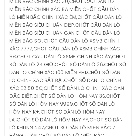
MIỀN BẮC CHÍNH XÁC 30
,
CHỐT CẦU DÀN LÔ
MIỀN BẮC CHÍNH XÁC BA MIỀN
,
CHỐT CẦU DÀN
LÔ MIỀN BẮC CHÍNH XÁC ÊM
,
CHỐT CẦU DÀN LÔ
MIỀN BẮC SIÊU CHUẨN ĐẸP
,
CHỐT CẦU DÀN LÔ
MIỀN BẮC SIÊU CHUẨN GAN
,
CHỐT CẦU DÀN LÔ
MIỀN BẮC SOI
,
CHỐT CẦU DÀN LÔ XSMB CHÍNH
XÁC 7777
,
CHỐT CẦU DÀN LÔ XSMB CHÍNH XÁC
88
,
CHỐT CẦU DÀN LÔ XSMB CHÍNH XÁC ÂY
,
CHỐT
SỐ DÀN LÔ 24 GIỜ
,
CHỐT SỐ DÀN LÔ 36
,
CHỐT SỐ
DÀN LÔ CHÍNH XÁC 100 MIỄN PHÍ
,
CHỐT SỐ DÀN
LÔ CHÍNH XÁC BẤT BẠI
,
CHỐT SỐ DÀN LÔ CHÍNH
XÁC E2 80 8C
,
CHỐT SỐ DÀN LÔ CHÍNH XÁC GAN
ĐẶC BIỆT
,
CHỐT SỐ DÀN LÔ HÔM NAY 3S
,
CHỐT
SỐ DÀN LÔ HÔM NAY 9999
,
CHỐT SỐ DÀN LÔ
HÔM NAY K+
,
CHỐT SỐ DÀN LÔ HÔM NAY
LAI
,
CHỐT SỐ DÀN LÔ HÔM NAY YY
,
CHỐT SỐ DÀN
LÔ KHUNG 247
,
CHỐT SỐ DÀN LÔ MIỀN BẮC 7
HÀNG TUẦN
,
CHỐT SỐ DÀN LÔ MIỀN BẮC