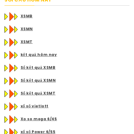
XSMB
XSMN
XSMT
kết quả hôm nay
Sổ kết quả XSMB
Sổ kết quả XSMN
Sổ kết quả XSMT
xổ số vietlott
Xo so mega 6/45
xổ số Power 6/55