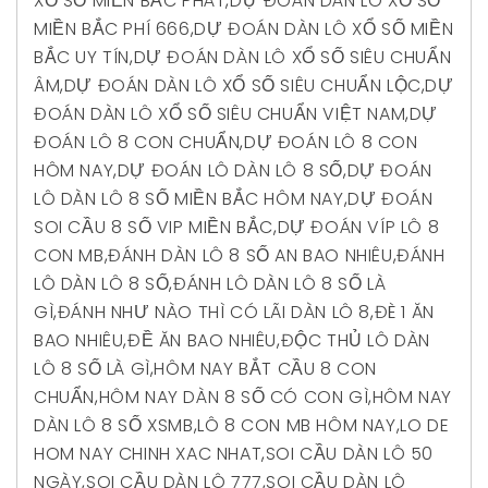
XỔ SỐ MIỀN BẮC PHÁT
,
DỰ ĐOÁN DÀN LÔ XỔ SỐ
MIỀN BẮC PHÍ 666
,
DỰ ĐOÁN DÀN LÔ XỔ SỐ MIỀN
BẮC UY TÍN
,
DỰ ĐOÁN DÀN LÔ XỔ SỐ SIÊU CHUẨN
ÂM
,
DỰ ĐOÁN DÀN LÔ XỔ SỐ SIÊU CHUẨN LỘC
,
DỰ
ĐOÁN DÀN LÔ XỔ SỐ SIÊU CHUẨN VIỆT NAM
,
DỰ
ĐOÁN LÔ 8 CON CHUẨN
,
DỰ ĐOÁN LÔ 8 CON
HÔM NAY
,
DỰ ĐOÁN LÔ DÀN LÔ 8 SỐ
,
DỰ ĐOÁN
LÔ DÀN LÔ 8 SỐ MIỀN BẮC HÔM NAY
,
DỰ ĐOÁN
SOI CẦU 8 SỐ VIP MIỀN BẮC
,
DỰ ĐOÁN VÍP LÔ 8
CON MB
,
ĐÁNH DÀN LÔ 8 SỐ AN BAO NHIÊU
,
ĐÁNH
LÔ DÀN LÔ 8 SỐ
,
ĐÁNH LÔ DÀN LÔ 8 SỐ LÀ
GÌ
,
ĐÁNH NHƯ NÀO THÌ CÓ LÃI DÀN LÔ 8
,
ĐÈ 1 ĂN
BAO NHIÊU
,
ĐỀ ĂN BAO NHIÊU
,
ĐỘC THỦ LÔ DÀN
LÔ 8 SỐ LÀ GÌ
,
HÔM NAY BẮT CẦU 8 CON
CHUẨN
,
HÔM NAY DÀN 8 SỐ CÓ CON GÌ
,
HÔM NAY
DÀN LÔ 8 SỐ XSMB
,
LÔ 8 CON MB HÔM NAY
,
LO DE
HOM NAY CHINH XAC NHAT
,
SOI CẦU DÀN LÔ 50
NGÀY
,
SOI CẦU DÀN LÔ 777
,
SOI CẦU DÀN LÔ