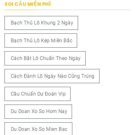
SOI CẦU MIỄN PHÍ
Bạch Thủ Lô Khung 2 Ngày
Bạch Thủ Lô Kép Miền Bắc
Cách Bắt Lô Chuẩn Theo Ngày
Cách Đánh Lô Ngày Nào Cũng Trúng
Cầu Chuẩn Dự Đoán Víp
Du Doan Xo So Hom Nay
Du Doan Xo So Mien Bac