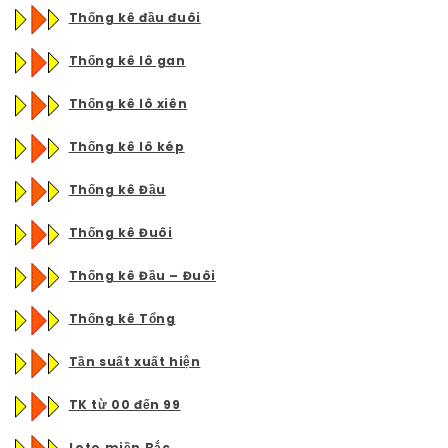
Thống kê đầu đuôi
Thống kê lô gan
Thống kê lô xiên
Thống kê lô kép
Thống kê Đầu
Thống kê Đuôi
Thống kê Đầu – Đuôi
Thống kê Tổng
Tần suất xuất hiện
TK từ 00 đến 99
Loto miền Bắc