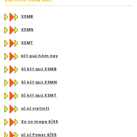
XSMB
XSMN
XSMT
kết quả hôm nay
Sổ kết quả XSMB
Sổ kết quả XSMN
Sổ kết quả XSMT
xổ số vietlott
Xo so mega 6/45
xổ số Power 6/55