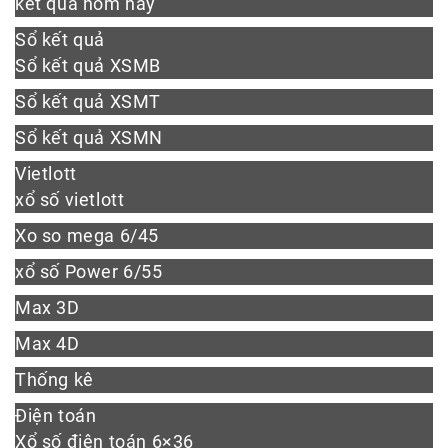
kết quả hôm nay
Sổ kết quả
Sổ kết quả XSMB
Sổ kết quả XSMT
Sổ kết quả XSMN
Vietlott
xổ số vietlott
Xo so mega 6/45
xổ số Power 6/55
Max 3D
Max 4D
Thống kê
Điện toán
Xổ số điện toán 6×36