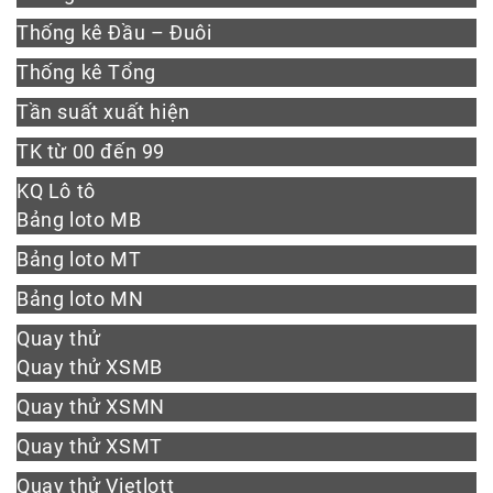
Thống kê Đầu – Đuôi
Thống kê Tổng
Tần suất xuất hiện
TK từ 00 đến 99
KQ Lô tô
Bảng loto MB
Bảng loto MT
Bảng loto MN
Quay thử
Quay thử XSMB
Quay thử XSMN
Quay thử XSMT
Quay thử Vietlott