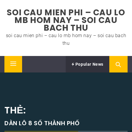
Skip
SOI CAU MIEN PHI – CAU LO
to
MB HOM NAY – SOI CAU
content
BACH THU
soi cau mien phi – cau lo mb hom nay – soi cau bach
thu
Popular News
Primary
Menu
THẺ:
DÀN LÔ 8 SỐ THÀNH PHỐ