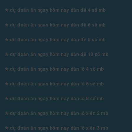
★ dự đoán ăn ngay hôm nay dàn đề 4 số mb
★ dự đoán ăn ngay hôm nay dàn đề 6 số mb
★ dự đoán ăn ngay hôm nay dàn đề 8 số mb
★ dự đoán ăn ngay hôm nay dàn đề 10 số mb
★ dự đoán ăn ngay hôm nay dàn lô 4 số mb
★ dự đoán ăn ngay hôm nay dàn lô 6 số mb
★ dự đoán ăn ngay hôm nay dàn lô 8 số mb
★ dự đoán ăn ngay hôm nay dàn lô xiên 2 mb
★ dự đoán ăn ngay hôm nay dàn lô xiên 3 mb