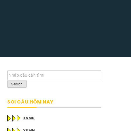
Search
SOI CẦU HÔM NAY
XSMB
XSMN