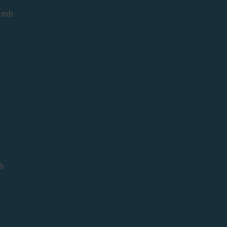
p mb
b