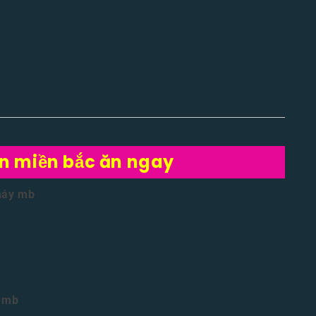
án miền bắc ăn ngay
háy mb
p mb