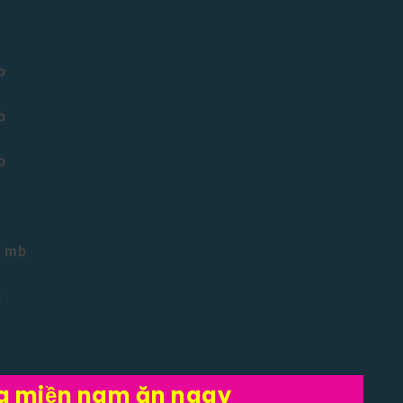
b
b
b
ố mb
b
b
ng miền nam ăn ngay