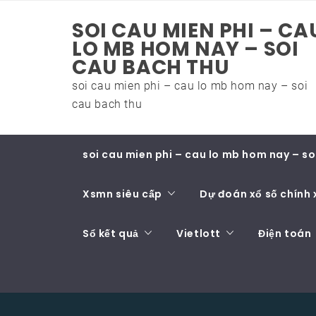
Skip
SOI CAU MIEN PHI – CA
to
LO MB HOM NAY – SOI
content
CAU BACH THU
soi cau mien phi – cau lo mb hom nay – soi
cau bach thu
soi cau mien phi – cau lo mb hom nay – so
Xsmn siêu cấp
Dự đoán xổ số chính
Sổ kết quả
Vietlott
Điện toán