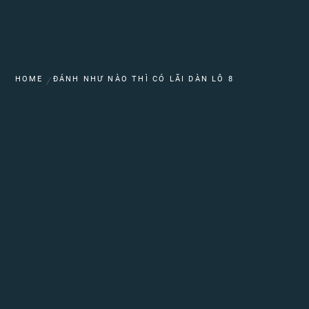
HOME
ĐÁNH NHƯ NÀO THÌ CÓ LÃI DÀN LÔ 8