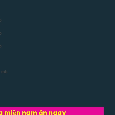
b
b
b
ố mb
b
b
ng miền nam ăn ngay