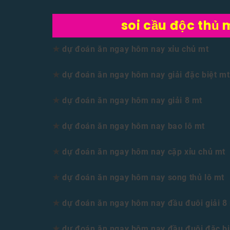
soi cầu độc thủ 
★
dự đoán ăn ngay hôm nay xỉu chủ mt
★
dự đoán ăn ngay hôm nay giải đặc biệt mt
★
dự đoán ăn ngay hôm nay giải 8 mt
★
dự đoán ăn ngay hôm nay bao lô mt
★
dự đoán ăn ngay hôm nay cặp xỉu chủ mt
★
dự đoán ăn ngay hôm nay song thủ lô mt
★
dự đoán ăn ngay hôm nay đầu đuôi giải 8
★
dự đoán ăn ngay hôm nay đầu đuôi đặc bi