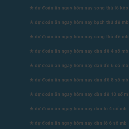
★ dự đoán ăn ngay hôm nay song thủ lô ké
★ dự đoán ăn ngay hôm nay bạch thủ đề mb
★ dự đoán ăn ngay hôm nay song thủ đề mb
★ dự đoán ăn ngay hôm nay dàn đề 4 số mb
★ dự đoán ăn ngay hôm nay dàn đề 6 số mb
★ dự đoán ăn ngay hôm nay dàn đề 8 số mb
★ dự đoán ăn ngay hôm nay dàn đề 10 số m
★ dự đoán ăn ngay hôm nay dàn lô 4 số mb
★ dự đoán ăn ngay hôm nay dàn lô 6 số mb