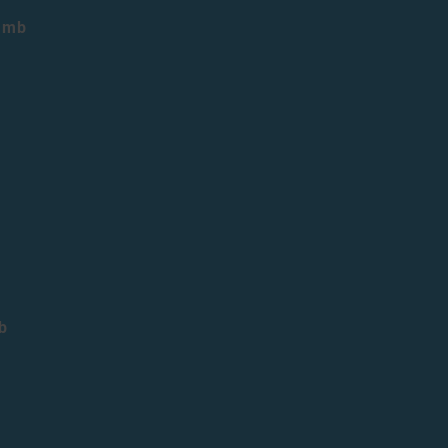
p mb
b