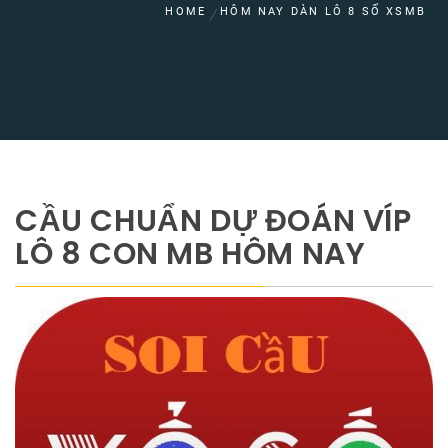
HOME
HÔM NAY DÀN LÔ 8 SỐ XSMB
CẦU CHUẨN DỰ ĐOÁN VÍP
LÔ 8 CON MB HÔM NAY