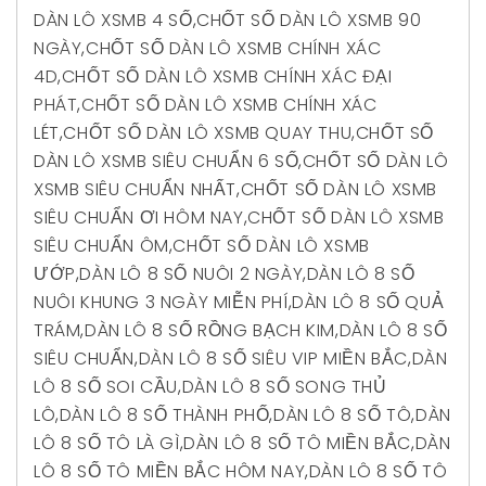
DÀN LÔ XSMB 4 SỐ
,
CHỐT SỐ DÀN LÔ XSMB 90
NGÀY
,
CHỐT SỐ DÀN LÔ XSMB CHÍNH XÁC
4D
,
CHỐT SỐ DÀN LÔ XSMB CHÍNH XÁC ĐẠI
PHÁT
,
CHỐT SỐ DÀN LÔ XSMB CHÍNH XÁC
LÉT
,
CHỐT SỐ DÀN LÔ XSMB QUAY THU
,
CHỐT SỐ
DÀN LÔ XSMB SIÊU CHUẨN 6 SỐ
,
CHỐT SỐ DÀN LÔ
XSMB SIÊU CHUẨN NHẤT
,
CHỐT SỐ DÀN LÔ XSMB
SIÊU CHUẨN ƠI HÔM NAY
,
CHỐT SỐ DÀN LÔ XSMB
SIÊU CHUẨN ÔM
,
CHỐT SỐ DÀN LÔ XSMB
ƯỚP
,
DÀN LÔ 8 SỐ NUÔI 2 NGÀY
,
DÀN LÔ 8 SỐ
NUÔI KHUNG 3 NGÀY MIỄN PHÍ
,
DÀN LÔ 8 SỐ QUẢ
TRÁM
,
DÀN LÔ 8 SỐ RỒNG BẠCH KIM
,
DÀN LÔ 8 SỐ
SIÊU CHUẨN
,
DÀN LÔ 8 SỐ SIÊU VIP MIỀN BẮC
,
DÀN
LÔ 8 SỐ SOI CẦU
,
DÀN LÔ 8 SỐ SONG THỦ
LÔ
,
DÀN LÔ 8 SỐ THÀNH PHỐ
,
DÀN LÔ 8 SỐ TÔ
,
DÀN
LÔ 8 SỐ TÔ LÀ GÌ
,
DÀN LÔ 8 SỐ TÔ MIỀN BẮC
,
DÀN
LÔ 8 SỐ TÔ MIỀN BẮC HÔM NAY
,
DÀN LÔ 8 SỐ TÔ