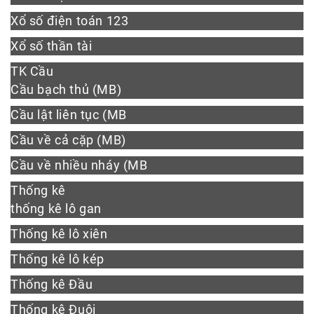
Xổ số điện toán 123
Xổ số thần tài
TK Cầu
Cầu bạch thủ (MB)
Cầu lật liên tục (MB
Cầu về cả cặp (MB)
Cầu về nhiều nháy (MB
Thống kê
thống kê lô gan
Thống kê lô xiên
Thống kê lô kép
Thống kê Đầu
Thống kê Đuôi