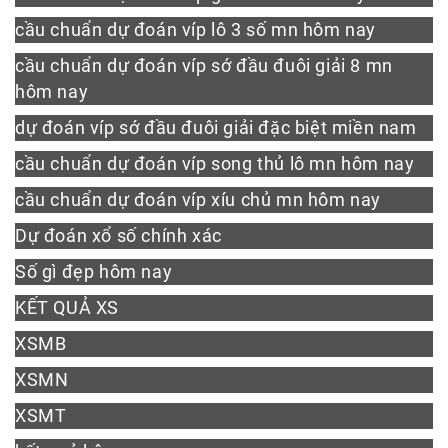
cầu chuẩn dự đoán víp lô 3 số mn hôm nay
cầu chuẩn dự đoán víp sớ đầu đuôi giải 8 mn
hôm nay
dự đoán víp sớ đầu đuôi giải đặc biệt miền nam
cầu chuẩn dự đoán víp song thủ lô mn hôm nay
cầu chuẩn dự đoán víp xíu chủ mn hôm nay
Dự đoán xổ số chính xác
Số gì đẹp hôm nay
KẾT QUẢ XS
XSMB
XSMN
XSMT