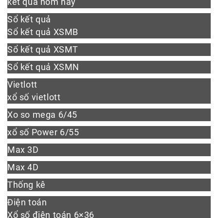
kết quả hôm nay
Sổ kết quả
Sổ kết quả XSMB
Sổ kết quả XSMT
Sổ kết quả XSMN
Vietlott
xổ số vietlott
Xo so mega 6/45
xổ số Power 6/55
Max 3D
Max 4D
Thống kê
Điện toán
Xổ số điện toán 6×36