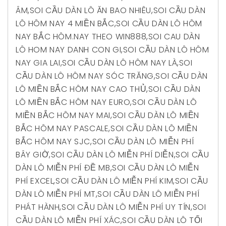
ÂM
,
SOI CẦU DÀN LÔ ĂN BAO NHIÊU
,
SOI CẦU DÀN
LÔ HÔM NAY 4 MIỀN BẮC
,
SOI CẦU DÀN LÔ HÔM
NAY BẮC HÔM.NAY THEO WIN888
,
SOI CAU DÀN
LÔ HOM NAY DANH CON GI
,
SOI CẦU DÀN LÔ HÔM
NAY GIA LAI
,
SOI CẦU DÀN LÔ HÔM NAY LÀ
,
SOI
CẦU DÀN LÔ HÔM NAY SÓC TRĂNG
,
SOI CẦU DÀN
LÔ MIỀN BẮC HÔM NAY CAO THỦ
,
SOI CẦU DÀN
LÔ MIỀN BẮC HÔM NAY EURO
,
SOI CẦU DÀN LÔ
MIỀN BẮC HÔM NAY MAI
,
SOI CẦU DÀN LÔ MIỀN
BẮC HÔM NAY PASCALE
,
SOI CẦU DÀN LÔ MIỀN
BẮC HÔM NAY SJC
,
SOI CẦU DÀN LÔ MIỄN PHÍ
BÂY GIỜ
,
SOI CẦU DÀN LÔ MIỄN PHÍ DIỄN
,
SOI CẦU
DÀN LÔ MIỄN PHÍ ĐỀ MB
,
SOI CẦU DÀN LÔ MIỄN
PHÍ EXCEL
,
SOI CẦU DÀN LÔ MIỄN PHÍ KIM
,
SOI CẦU
DÀN LÔ MIỄN PHÍ MT
,
SOI CẦU DÀN LÔ MIỄN PHÍ
PHÁT HÀNH
,
SOI CẦU DÀN LÔ MIỄN PHÍ UY TÍN
,
SOI
CẦU DÀN LÔ MIỄN PHÍ XÁC
,
SOI CẦU DÀN LÔ TỐI