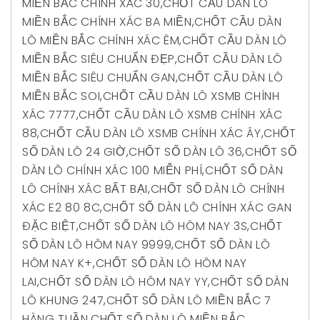
MIỀN BẮC CHÍNH XÁC 30
,
CHỐT CẦU DÀN LÔ
MIỀN BẮC CHÍNH XÁC BA MIỀN
,
CHỐT CẦU DÀN
LÔ MIỀN BẮC CHÍNH XÁC ÊM
,
CHỐT CẦU DÀN LÔ
MIỀN BẮC SIÊU CHUẨN ĐẸP
,
CHỐT CẦU DÀN LÔ
MIỀN BẮC SIÊU CHUẨN GAN
,
CHỐT CẦU DÀN LÔ
MIỀN BẮC SOI
,
CHỐT CẦU DÀN LÔ XSMB CHÍNH
XÁC 7777
,
CHỐT CẦU DÀN LÔ XSMB CHÍNH XÁC
88
,
CHỐT CẦU DÀN LÔ XSMB CHÍNH XÁC ÂY
,
CHỐT
SỐ DÀN LÔ 24 GIỜ
,
CHỐT SỐ DÀN LÔ 36
,
CHỐT SỐ
DÀN LÔ CHÍNH XÁC 100 MIỄN PHÍ
,
CHỐT SỐ DÀN
LÔ CHÍNH XÁC BẤT BẠI
,
CHỐT SỐ DÀN LÔ CHÍNH
XÁC E2 80 8C
,
CHỐT SỐ DÀN LÔ CHÍNH XÁC GAN
ĐẶC BIỆT
,
CHỐT SỐ DÀN LÔ HÔM NAY 3S
,
CHỐT
SỐ DÀN LÔ HÔM NAY 9999
,
CHỐT SỐ DÀN LÔ
HÔM NAY K+
,
CHỐT SỐ DÀN LÔ HÔM NAY
LAI
,
CHỐT SỐ DÀN LÔ HÔM NAY YY
,
CHỐT SỐ DÀN
LÔ KHUNG 247
,
CHỐT SỐ DÀN LÔ MIỀN BẮC 7
HÀNG TUẦN
,
CHỐT SỐ DÀN LÔ MIỀN BẮC