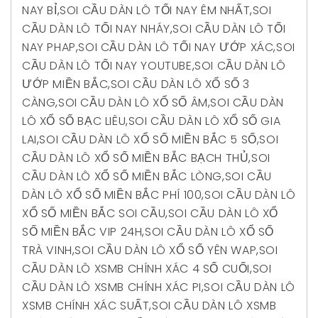
NAY BỈ
,
SOI CẦU DÀN LÔ TỐI NAY ÊM NHẤT
,
SOI
CẦU DÀN LÔ TỐI NAY NHÁY
,
SOI CẦU DÀN LÔ TỐI
NAY PHAP
,
SOI CẦU DÀN LÔ TỐI NAY ƯỚP XÁC
,
SOI
CẦU DÀN LÔ TỐI NAY YOUTUBE
,
SOI CẦU DÀN LÔ
ƯỚP MIỀN BẮC
,
SOI CẦU DÀN LÔ XỔ SỐ 3
CÀNG
,
SOI CẦU DÀN LÔ XỔ SỐ ÂM
,
SOI CẦU DÀN
LÔ XỔ SỐ BẠC LIÊU
,
SOI CẦU DÀN LÔ XỔ SỐ GIA
LAI
,
SOI CẦU DÀN LÔ XỔ SỐ MIỀN BẮC 5 SỐ
,
SOI
CẦU DÀN LÔ XỔ SỐ MIỀN BẮC BẠCH THỦ
,
SOI
CẦU DÀN LÔ XỔ SỐ MIỀN BẮC LÒNG
,
SOI CẦU
DÀN LÔ XỔ SỐ MIỀN BẮC PHÍ 100
,
SOI CẦU DÀN LÔ
XỔ SỐ MIỀN BẮC SOI CẦU
,
SOI CẦU DÀN LÔ XỔ
SỐ MIỀN BẮC VIP 24H
,
SOI CẦU DÀN LÔ XỔ SỐ
TRÀ VINH
,
SOI CẦU DÀN LÔ XỔ SỐ YÊN WAP
,
SOI
CẦU DÀN LÔ XSMB CHÍNH XÁC 4 SỐ CUỐI
,
SOI
CẦU DÀN LÔ XSMB CHÍNH XÁC PI
,
SOI CẦU DÀN LÔ
XSMB CHÍNH XÁC SUẤT
,
SOI CẦU DÀN LÔ XSMB