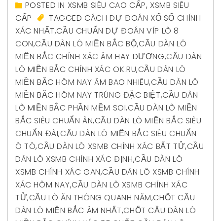
POSTED IN
XSMB SIÊU CAO CẤP
,
XSMB SIÊU
CẤP
TAGGED
CÁCH DỰ ĐOÁN XỔ SỐ CHÍNH
XÁC NHẤT
,
CẦU CHUẨN DỰ ĐOÁN VÍP LÔ 8
CON
,
CẦU DÀN LÔ MIỀN BẮC BỘ
,
CẦU DÀN LÔ
MIỀN BẮC CHÍNH XÁC ÂM HAY DƯƠNG
,
CẦU DÀN
LÔ MIỀN BẮC CHÍNH XÁC OK.RU
,
CẦU DÀN LÔ
MIỀN BẮC HÔM NAY ÂM BAO NHIÊU
,
CẦU DÀN LÔ
MIỀN BẮC HÔM NAY TRÚNG ĐẶC BIỆT
,
CẦU DÀN
LÔ MIỀN BẮC PHẦN MỀM SOI
,
CẦU DÀN LÔ MIỀN
BẮC SIÊU CHUẨN ÂN
,
CẦU DÀN LÔ MIỀN BẮC SIÊU
CHUẨN ĐÀI
,
CẦU DÀN LÔ MIỀN BẮC SIÊU CHUẨN
Ô TÔ
,
CẦU DÀN LÔ XSMB CHÍNH XÁC BẤT TỬ
,
CẦU
DÀN LÔ XSMB CHÍNH XÁC ĐỊNH
,
CẦU DÀN LÔ
XSMB CHÍNH XÁC GAN
,
CẦU DÀN LÔ XSMB CHÍNH
XÁC HÔM NAY
,
CẦU DÀN LÔ XSMB CHÍNH XÁC
TỬ
,
CẦU LÔ ĂN THÔNG QUANH NĂM
,
CHỐT CẦU
DÀN LÔ MIỀN BẮC ÂM NHẤT
,
CHỐT CẦU DÀN LÔ