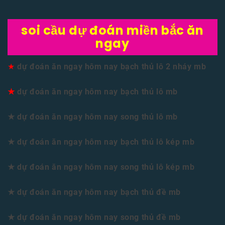
soi cầu dự đoán miền bắc ăn
ngay
★
dự đoán ăn ngay hôm nay bạch thủ lô 2 nháy mb
★
dự đoán ăn ngay hôm nay bạch thủ lô mb
★ dự đoán ăn ngay hôm nay song thủ lô mb
★ dự đoán ăn ngay hôm nay bạch thủ lô kép mb
★ dự đoán ăn ngay hôm nay song thủ lô kép mb
★ dự đoán ăn ngay hôm nay bạch thủ đề mb
★ dự đoán ăn ngay hôm nay song thủ đề mb