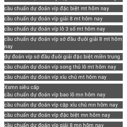
cầu chuẩn dự đoán víp đặc biệt mt hôm nay
cầu chuẩn dự đoán víp giải 8 mt hôm nay
cầu chuẩn dự đoán víp lô 3 số mt hôm nay
cầu chuẩn dự đoán víp sớ đầu đuôi giải 8 mt hôm
nay
dự đoán víp sớ đầu đuôi giải đặc biệt miền trung
cầu chuẩn dự đoán víp song thủ lô mt hôm nay
cầu chuẩn dự đoán víp xíu chủ mt hôm nay
Xsmn siêu cấp
cầu chuẩn dự đoán víp bao lô mn hôm nay
cầu chuẩn dự đoán víp cặp xíu chủ mn hôm nay
cầu chuẩn dự đoán víp đặc biệt mn hôm nay
cầu chuẩn dự đoán víp giải 8 mn hôm nay