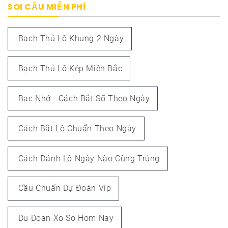
SOI CẦU MIỄN PHÍ
Bạch Thủ Lô Khung 2 Ngày
Bạch Thủ Lô Kép Miền Bắc
Bạc Nhớ - Cách Bắt Số Theo Ngày
Cách Bắt Lô Chuẩn Theo Ngày
Cách Đánh Lô Ngày Nào Cũng Trúng
Cầu Chuẩn Dự Đoán Víp
Du Doan Xo So Hom Nay