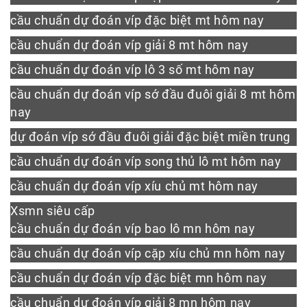
cầu chuẩn dự đoán víp đặc biệt mt hôm nay
cầu chuẩn dự đoán víp giải 8 mt hôm nay
cầu chuẩn dự đoán víp lô 3 số mt hôm nay
cầu chuẩn dự đoán víp sớ đầu đuôi giải 8 mt hôm
nay
dự đoán víp sớ đầu đuôi giải đặc biệt miền trung
cầu chuẩn dự đoán víp song thủ lô mt hôm nay
cầu chuẩn dự đoán víp xíu chủ mt hôm nay
Xsmn siêu cấp
cầu chuẩn dự đoán víp bao lô mn hôm nay
cầu chuẩn dự đoán víp cặp xíu chủ mn hôm nay
cầu chuẩn dự đoán víp đặc biệt mn hôm nay
cầu chuẩn dự đoán víp giải 8 mn hôm nay