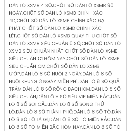
DÀN LÔ XSMB 4 SỐ
,
CHỐT SỐ DÀN LÔ XSMB 90
NGÀY
,
CHỐT SỐ DÀN LÔ XSMB CHÍNH XÁC
4D
,
CHỐT SỐ DÀN LÔ XSMB CHÍNH XÁC ĐẠI
PHÁT
,
CHỐT SỐ DÀN LÔ XSMB CHÍNH XÁC
LÉT
,
CHỐT SỐ DÀN LÔ XSMB QUAY THU
,
CHỐT SỐ
DÀN LÔ XSMB SIÊU CHUẨN 6 SỐ
,
CHỐT SỐ DÀN LÔ
XSMB SIÊU CHUẨN NHẤT
,
CHỐT SỐ DÀN LÔ XSMB
SIÊU CHUẨN ƠI HÔM NAY
,
CHỐT SỐ DÀN LÔ XSMB
SIÊU CHUẨN ÔM
,
CHỐT SỐ DÀN LÔ XSMB
ƯỚP
,
DÀN LÔ 8 SỐ NUÔI 2 NGÀY
,
DÀN LÔ 8 SỐ
NUÔI KHUNG 3 NGÀY MIỄN PHÍ
,
DÀN LÔ 8 SỐ QUẢ
TRÁM
,
DÀN LÔ 8 SỐ RỒNG BẠCH KIM
,
DÀN LÔ 8 SỐ
SIÊU CHUẨN
,
DÀN LÔ 8 SỐ SIÊU VIP MIỀN BẮC
,
DÀN
LÔ 8 SỐ SOI CẦU
,
DÀN LÔ 8 SỐ SONG THỦ
LÔ
,
DÀN LÔ 8 SỐ THÀNH PHỐ
,
DÀN LÔ 8 SỐ TÔ
,
DÀN
LÔ 8 SỐ TÔ LÀ GÌ
,
DÀN LÔ 8 SỐ TÔ MIỀN BẮC
,
DÀN
LÔ 8 SỐ TÔ MIỀN BẮC HÔM NAY
,
DÀN LÔ 8 SỐ TÔ