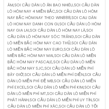
ÂM
,
SOI CẦU DÀN LÔ ĂN BAO NHIÊU
,
SOI CẦU DÀN
LÔ HÔM NAY 4 MIỀN BẮC
,
SOI CẦU DÀN LÔ HÔM
NAY BẮC HÔM.NAY THEO WIN888
,
SOI CAU DÀN
LÔ HOM NAY DANH CON GI
,
SOI CẦU DÀN LÔ HÔM
NAY GIA LAI
,
SOI CẦU DÀN LÔ HÔM NAY LÀ
,
SOI
CẦU DÀN LÔ HÔM NAY SÓC TRĂNG
,
SOI CẦU DÀN
LÔ MIỀN BẮC HÔM NAY CAO THỦ
,
SOI CẦU DÀN
LÔ MIỀN BẮC HÔM NAY EURO
,
SOI CẦU DÀN LÔ
MIỀN BẮC HÔM NAY MAI
,
SOI CẦU DÀN LÔ MIỀN
BẮC HÔM NAY PASCALE
,
SOI CẦU DÀN LÔ MIỀN
BẮC HÔM NAY SJC
,
SOI CẦU DÀN LÔ MIỄN PHÍ
BÂY GIỜ
,
SOI CẦU DÀN LÔ MIỄN PHÍ DIỄN
,
SOI CẦU
DÀN LÔ MIỄN PHÍ ĐỀ MB
,
SOI CẦU DÀN LÔ MIỄN
PHÍ EXCEL
,
SOI CẦU DÀN LÔ MIỄN PHÍ KIM
,
SOI CẦU
DÀN LÔ MIỄN PHÍ MT
,
SOI CẦU DÀN LÔ MIỄN PHÍ
PHÁT HÀNH
,
SOI CẦU DÀN LÔ MIỄN PHÍ UY TÍN
,
SOI
CẦU DÀN LÔ MIỄN PHÍ XÁC
,
SOI CẦU DÀN LÔ TỐI