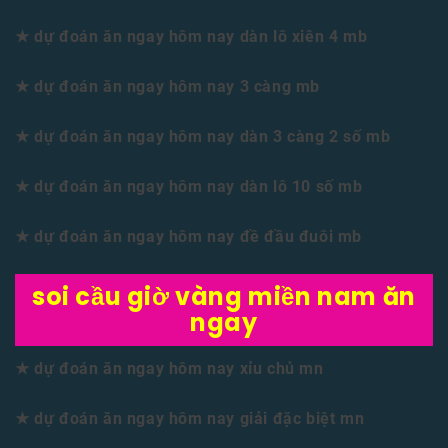
★ dự đoán ăn ngay hôm nay dàn lô xiên 4 mb
★ dự đoán ăn ngay hôm nay 3 càng mb
★ dự đoán ăn ngay hôm nay dàn 3 càng 2 số mb
★ dự đoán ăn ngay hôm nay dàn lô 10 số mb
★ dự đoán ăn ngay hôm nay đề đầu đuôi mb
soi cầu giờ vàng miền nam ăn
ngay
★ dự đoán ăn ngay hôm nay xỉu chủ mn
★ dự đoán ăn ngay hôm nay giải đặc biệt mn