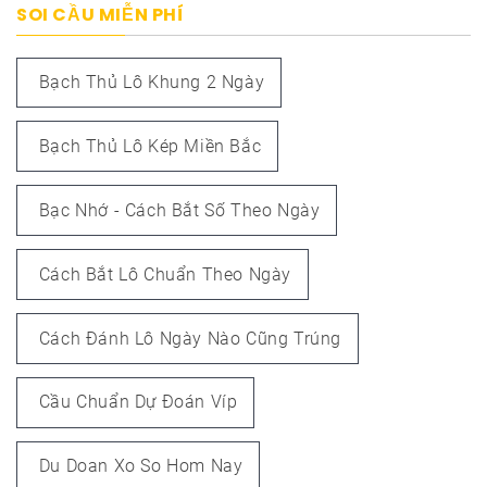
SOI CẦU MIỄN PHÍ
Bạch Thủ Lô Khung 2 Ngày
Bạch Thủ Lô Kép Miền Bắc
Bạc Nhớ - Cách Bắt Số Theo Ngày
Cách Bắt Lô Chuẩn Theo Ngày
Cách Đánh Lô Ngày Nào Cũng Trúng
Cầu Chuẩn Dự Đoán Víp
Du Doan Xo So Hom Nay