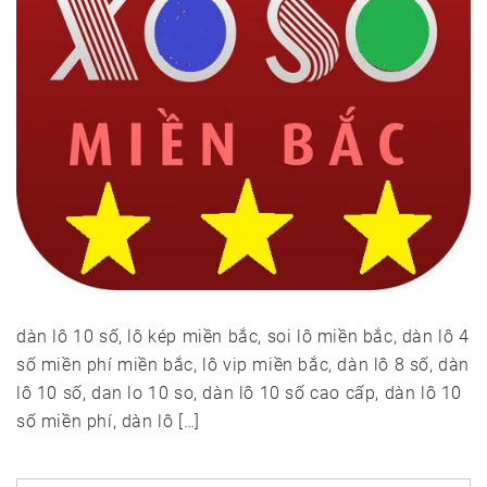
dàn lô 10 số, lô kép miền bắc, soi lô miền bắc, dàn lô 4
số miền phí miền bắc, lô vip miền bắc, dàn lô 8 số, dàn
lô 10 số, dan lo 10 so, dàn lô 10 số cao cấp, dàn lô 10
số miền phí, dàn lô […]