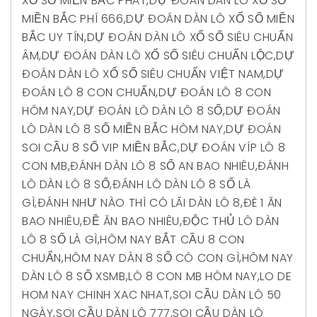
XỔ SỐ MIỀN BẮC PHÁT
,
DỰ ĐOÁN DÀN LÔ XỔ SỐ
MIỀN BẮC PHÍ 666
,
DỰ ĐOÁN DÀN LÔ XỔ SỐ MIỀN
BẮC UY TÍN
,
DỰ ĐOÁN DÀN LÔ XỔ SỐ SIÊU CHUẨN
ÂM
,
DỰ ĐOÁN DÀN LÔ XỔ SỐ SIÊU CHUẨN LỘC
,
DỰ
ĐOÁN DÀN LÔ XỔ SỐ SIÊU CHUẨN VIỆT NAM
,
DỰ
ĐOÁN LÔ 8 CON CHUẨN
,
DỰ ĐOÁN LÔ 8 CON
HÔM NAY
,
DỰ ĐOÁN LÔ DÀN LÔ 8 SỐ
,
DỰ ĐOÁN
LÔ DÀN LÔ 8 SỐ MIỀN BẮC HÔM NAY
,
DỰ ĐOÁN
SOI CẦU 8 SỐ VIP MIỀN BẮC
,
DỰ ĐOÁN VÍP LÔ 8
CON MB
,
ĐÁNH DÀN LÔ 8 SỐ AN BAO NHIÊU
,
ĐÁNH
LÔ DÀN LÔ 8 SỐ
,
ĐÁNH LÔ DÀN LÔ 8 SỐ LÀ
GÌ
,
ĐÁNH NHƯ NÀO THÌ CÓ LÃI DÀN LÔ 8
,
ĐÈ 1 ĂN
BAO NHIÊU
,
ĐỀ ĂN BAO NHIÊU
,
ĐỘC THỦ LÔ DÀN
LÔ 8 SỐ LÀ GÌ
,
HÔM NAY BẮT CẦU 8 CON
CHUẨN
,
HÔM NAY DÀN 8 SỐ CÓ CON GÌ
,
HÔM NAY
DÀN LÔ 8 SỐ XSMB
,
LÔ 8 CON MB HÔM NAY
,
LO DE
HOM NAY CHINH XAC NHAT
,
SOI CẦU DÀN LÔ 50
NGÀY
,
SOI CẦU DÀN LÔ 777
,
SOI CẦU DÀN LÔ