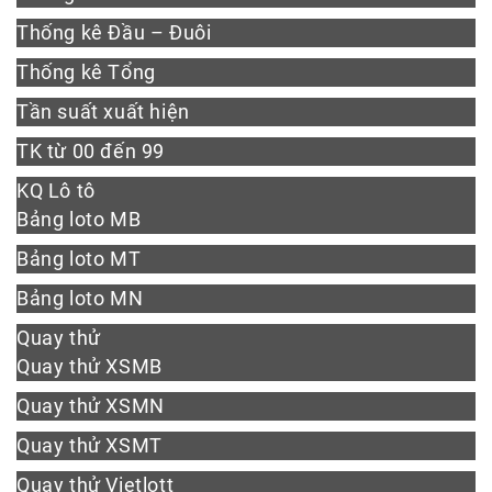
Thống kê Đầu – Đuôi
Thống kê Tổng
Tần suất xuất hiện
TK từ 00 đến 99
KQ Lô tô
Bảng loto MB
Bảng loto MT
Bảng loto MN
Quay thử
Quay thử XSMB
Quay thử XSMN
Quay thử XSMT
Quay thử Vietlott