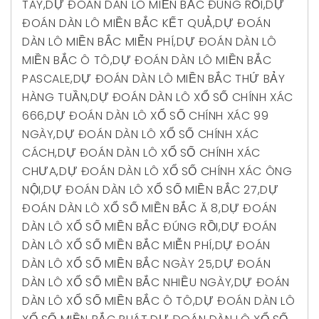
TÂY
,
DỰ ĐOÁN DÀN LÔ MIỀN BẮC ĐÚNG RỒI
,
DỰ
ĐOÁN DÀN LÔ MIỀN BẮC KẾT QUẢ
,
DỰ ĐOÁN
DÀN LÔ MIỀN BẮC MIỄN PHÍ
,
DỰ ĐOÁN DÀN LÔ
MIỀN BẮC Ô TÔ
,
DỰ ĐOÁN DÀN LÔ MIỀN BẮC
PASCALE
,
DỰ ĐOÁN DÀN LÔ MIỀN BẮC THỨ BẢY
HÀNG TUẦN
,
DỰ ĐOÁN DÀN LÔ XỔ SỐ CHÍNH XÁC
666
,
DỰ ĐOÁN DÀN LÔ XỔ SỐ CHÍNH XÁC 99
NGÀY
,
DỰ ĐOÁN DÀN LÔ XỔ SỐ CHÍNH XÁC
CÁCH
,
DỰ ĐOÁN DÀN LÔ XỔ SỐ CHÍNH XÁC
CHƯA
,
DỰ ĐOÁN DÀN LÔ XỔ SỐ CHÍNH XÁC ÔNG
NỘI
,
DỰ ĐOÁN DÀN LÔ XỔ SỐ MIỀN BẮC 27
,
DỰ
ĐOÁN DÀN LÔ XỔ SỐ MIỀN BẮC Ă 8
,
DỰ ĐOÁN
DÀN LÔ XỔ SỐ MIỀN BẮC ĐÚNG RỒI
,
DỰ ĐOÁN
DÀN LÔ XỔ SỐ MIỀN BẮC MIỄN PHÍ
,
DỰ ĐOÁN
DÀN LÔ XỔ SỐ MIỀN BẮC NGÀY 25
,
DỰ ĐOÁN
DÀN LÔ XỔ SỐ MIỀN BẮC NHIỀU NGÀY
,
DỰ ĐOÁN
DÀN LÔ XỔ SỐ MIỀN BẮC Ô TÔ
,
DỰ ĐOÁN DÀN LÔ