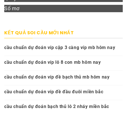
Sổ mơ
KẾT QUẢ SOI CẦU MỚI NHẤT
cầu chuẩn dự đoán víp cặp 3 càng víp mb hôm nay
cầu chuẩn dự đoán víp lô 8 con mb hôm nay
cầu chuẩn dự đoán víp đề bạch thủ mb hôm nay
cầu chuẩn dự đoán víp đề đầu đuôi miền bắc
cầu chuẩn dự đoán bạch thủ lô 2 nháy miền bắc