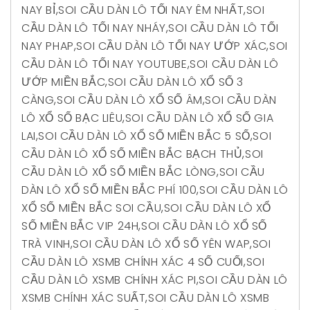
NAY BỈ
,
SOI CẦU DÀN LÔ TỐI NAY ÊM NHẤT
,
SOI
CẦU DÀN LÔ TỐI NAY NHÁY
,
SOI CẦU DÀN LÔ TỐI
NAY PHAP
,
SOI CẦU DÀN LÔ TỐI NAY ƯỚP XÁC
,
SOI
CẦU DÀN LÔ TỐI NAY YOUTUBE
,
SOI CẦU DÀN LÔ
ƯỚP MIỀN BẮC
,
SOI CẦU DÀN LÔ XỔ SỐ 3
CÀNG
,
SOI CẦU DÀN LÔ XỔ SỐ ÂM
,
SOI CẦU DÀN
LÔ XỔ SỐ BẠC LIÊU
,
SOI CẦU DÀN LÔ XỔ SỐ GIA
LAI
,
SOI CẦU DÀN LÔ XỔ SỐ MIỀN BẮC 5 SỐ
,
SOI
CẦU DÀN LÔ XỔ SỐ MIỀN BẮC BẠCH THỦ
,
SOI
CẦU DÀN LÔ XỔ SỐ MIỀN BẮC LÒNG
,
SOI CẦU
DÀN LÔ XỔ SỐ MIỀN BẮC PHÍ 100
,
SOI CẦU DÀN LÔ
XỔ SỐ MIỀN BẮC SOI CẦU
,
SOI CẦU DÀN LÔ XỔ
SỐ MIỀN BẮC VIP 24H
,
SOI CẦU DÀN LÔ XỔ SỐ
TRÀ VINH
,
SOI CẦU DÀN LÔ XỔ SỐ YÊN WAP
,
SOI
CẦU DÀN LÔ XSMB CHÍNH XÁC 4 SỐ CUỐI
,
SOI
CẦU DÀN LÔ XSMB CHÍNH XÁC PI
,
SOI CẦU DÀN LÔ
XSMB CHÍNH XÁC SUẤT
,
SOI CẦU DÀN LÔ XSMB