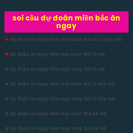
soi cầu dự đoán miền bắc ăn
ngay
★
dự đoán ăn ngay hôm nay bạch thủ lô 2 nháy mb
★
dự đoán ăn ngay hôm nay bạch thủ lô mb
★ dự đoán ăn ngay hôm nay song thủ lô mb
★ dự đoán ăn ngay hôm nay bạch thủ lô kép mb
★ dự đoán ăn ngay hôm nay song thủ lô kép mb
★ dự đoán ăn ngay hôm nay bạch thủ đề mb
★ dự đoán ăn ngay hôm nay song thủ đề mb