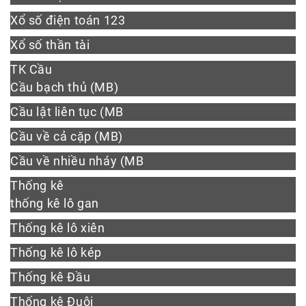
Xổ số điện toán 123
Xổ số thần tài
TK Cầu
Cầu bạch thủ (MB)
Cầu lật liên tục (MB
Cầu về cả cặp (MB)
Cầu về nhiều nháy (MB
Thống kê
thống kê lô gan
Thống kê lô xiên
Thống kê lô kép
Thống kê Đầu
Thống kê Đuôi