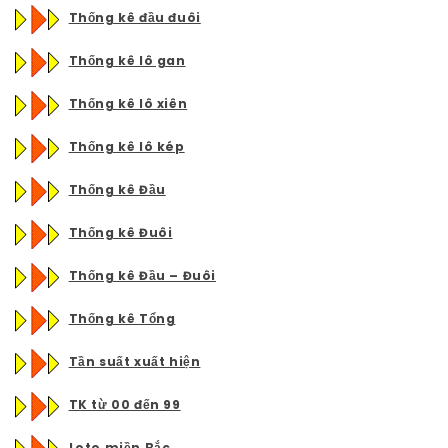
Thống kê đầu đuôi
Thống kê lô gan
Thống kê lô xiên
Thống kê lô kép
Thống kê Đầu
Thống kê Đuôi
Thống kê Đầu – Đuôi
Thống kê Tổng
Tần suất xuất hiện
TK từ 00 đến 99
Loto miền Bắc