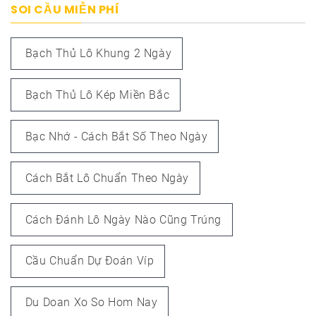
SOI CẦU MIỄN PHÍ
Bạch Thủ Lô Khung 2 Ngày
Bạch Thủ Lô Kép Miền Bắc
Bạc Nhớ - Cách Bắt Số Theo Ngày
Cách Bắt Lô Chuẩn Theo Ngày
Cách Đánh Lô Ngày Nào Cũng Trúng
Cầu Chuẩn Dự Đoán Víp
Du Doan Xo So Hom Nay