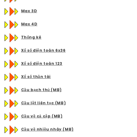
Max 3D
Max 4D
Thống kê
Xổ số điện toán 6x36
Xổ số điện toán 123
Xổ số thần tài
Cầu bạch thủ (MB)
Cầu lật liên tục (MB)
Cầu về cả cặp (MB)
Cầu về nhiều nháy (MB)