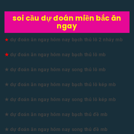
soi cầu dự đoán miền bắc ăn
ngay
★
dự đoán ăn ngay hôm nay bạch thủ lô 2 nháy mb
★
dự đoán ăn ngay hôm nay bạch thủ lô mb
★ dự đoán ăn ngay hôm nay song thủ lô mb
★ dự đoán ăn ngay hôm nay bạch thủ lô kép mb
★ dự đoán ăn ngay hôm nay song thủ lô kép mb
★ dự đoán ăn ngay hôm nay bạch thủ đề mb
★ dự đoán ăn ngay hôm nay song thủ đề mb