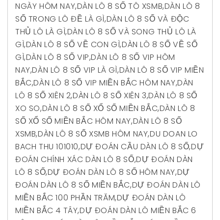
NGÀY HÔM NAY
,
DÀN LÔ 8 SỐ TÔ XSMB
,
DÀN LÔ 8
SỐ TRONG LÔ ĐỀ LÀ GÌ
,
DÀN LÔ 8 SỐ VÀ ĐỘC
THỦ LÔ LÀ GÌ
,
DÀN LÔ 8 SỐ VÀ SONG THỦ LÔ LÀ
GÌ
,
DÀN LÔ 8 SỐ VỀ CON GÌ
,
DÀN LÔ 8 SỐ VỀ SỐ
GÌ
,
DÀN LÔ 8 SỐ VIP
,
DÀN LÔ 8 SỐ VIP HÔM
NAY
,
DÀN LÔ 8 SỐ VIP LÀ GÌ
,
DÀN LÔ 8 SỐ VIP MIỀN
BẮC
,
DÀN LÔ 8 SỐ VIP MIỀN BẮC HÔM NAY
,
DÀN
LÔ 8 SỐ XIÊN 2
,
DÀN LÔ 8 SỐ XIÊN 3
,
DÀN LÔ 8 SỐ
XO SO
,
DÀN LÔ 8 SỐ XỔ SỐ MIỀN BẮC
,
DÀN LÔ 8
SỐ XỔ SỐ MIỀN BẮC HÔM NAY
,
DÀN LÔ 8 SỐ
XSMB
,
DÀN LÔ 8 SỐ XSMB HÔM NAY
,
DU DOAN LO
BACH THU 101010
,
DỰ ĐOÁN CẦU DÀN LÔ 8 SỐ
,
DỰ
ĐOÁN CHÍNH XÁC DÀN LÔ 8 SỐ
,
DỰ ĐOÁN DÀN
LÔ 8 SỐ
,
DỰ ĐOÁN DÀN LÔ 8 SỐ HÔM NAY
,
DỰ
ĐOÁN DÀN LÔ 8 SỐ MIỀN BẮC
,
DỰ ĐOÁN DÀN LÔ
MIỀN BẮC 100 PHẦN TRĂM
,
DỰ ĐOÁN DÀN LÔ
MIỀN BẮC 4 TÂY
,
DỰ ĐOÁN DÀN LÔ MIỀN BẮC 6