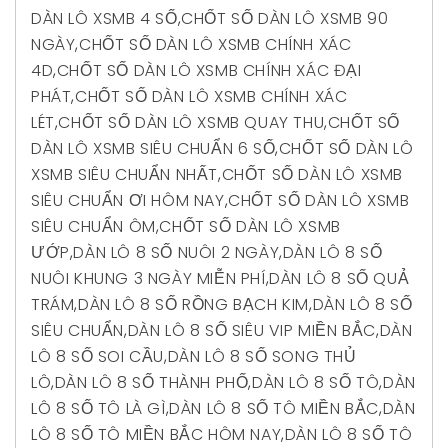
DÀN LÔ XSMB 4 SỐ
,
CHỐT SỐ DÀN LÔ XSMB 90
NGÀY
,
CHỐT SỐ DÀN LÔ XSMB CHÍNH XÁC
4D
,
CHỐT SỐ DÀN LÔ XSMB CHÍNH XÁC ĐẠI
PHÁT
,
CHỐT SỐ DÀN LÔ XSMB CHÍNH XÁC
LÉT
,
CHỐT SỐ DÀN LÔ XSMB QUAY THU
,
CHỐT SỐ
DÀN LÔ XSMB SIÊU CHUẨN 6 SỐ
,
CHỐT SỐ DÀN LÔ
XSMB SIÊU CHUẨN NHẤT
,
CHỐT SỐ DÀN LÔ XSMB
SIÊU CHUẨN ƠI HÔM NAY
,
CHỐT SỐ DÀN LÔ XSMB
SIÊU CHUẨN ÔM
,
CHỐT SỐ DÀN LÔ XSMB
ƯỚP
,
DÀN LÔ 8 SỐ NUÔI 2 NGÀY
,
DÀN LÔ 8 SỐ
NUÔI KHUNG 3 NGÀY MIỄN PHÍ
,
DÀN LÔ 8 SỐ QUẢ
TRÁM
,
DÀN LÔ 8 SỐ RỒNG BẠCH KIM
,
DÀN LÔ 8 SỐ
SIÊU CHUẨN
,
DÀN LÔ 8 SỐ SIÊU VIP MIỀN BẮC
,
DÀN
LÔ 8 SỐ SOI CẦU
,
DÀN LÔ 8 SỐ SONG THỦ
LÔ
,
DÀN LÔ 8 SỐ THÀNH PHỐ
,
DÀN LÔ 8 SỐ TÔ
,
DÀN
LÔ 8 SỐ TÔ LÀ GÌ
,
DÀN LÔ 8 SỐ TÔ MIỀN BẮC
,
DÀN
LÔ 8 SỐ TÔ MIỀN BẮC HÔM NAY
,
DÀN LÔ 8 SỐ TÔ