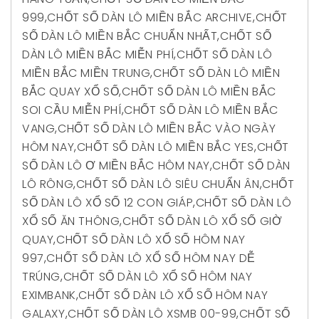
999
,
CHỐT SỐ DÀN LÔ MIỀN BẮC ARCHIVE
,
CHỐT
SỐ DÀN LÔ MIỀN BẮC CHUẨN NHẤT
,
CHỐT SỐ
DÀN LÔ MIỀN BẮC MIỄN PHÍ
,
CHỐT SỐ DÀN LÔ
MIỀN BẮC MIỀN TRUNG
,
CHỐT SỐ DÀN LÔ MIỀN
BẮC QUAY XỔ SỐ
,
CHỐT SỐ DÀN LÔ MIỀN BẮC
SOI CẦU MIỄN PHÍ
,
CHỐT SỐ DÀN LÔ MIỀN BẮC
VANG
,
CHỐT SỐ DÀN LÔ MIỀN BẮC VÀO NGÀY
HÔM NAY
,
CHỐT SỐ DÀN LÔ MIỀN BẮC YES
,
CHỐT
SỐ DÀN LÔ Ơ MIỀN BẮC HÔM NAY
,
CHỐT SỐ DÀN
LÔ RÔNG
,
CHỐT SỐ DÀN LÔ SIÊU CHUẨN ÂN
,
CHỐT
SỐ DÀN LÔ XỔ SỐ 12 CON GIÁP
,
CHỐT SỐ DÀN LÔ
XỔ SỐ ĂN THÔNG
,
CHỐT SỐ DÀN LÔ XỔ SỐ GIỜ
QUAY
,
CHỐT SỐ DÀN LÔ XỔ SỐ HÔM NAY
997
,
CHỐT SỐ DÀN LÔ XỔ SỐ HÔM NAY DỄ
TRÚNG
,
CHỐT SỐ DÀN LÔ XỔ SỐ HÔM NAY
EXIMBANK
,
CHỐT SỐ DÀN LÔ XỔ SỐ HÔM NAY
GALAXY
,
CHỐT SỐ DÀN LÔ XSMB 00-99
,
CHỐT SỐ