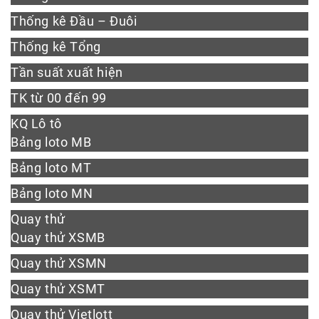
Thống kê Đầu – Đuôi
Thống kê Tổng
Tần suất xuất hiện
TK từ 00 đến 99
KQ Lô tô
Bảng loto MB
Bảng loto MT
Bảng loto MN
Quay thử
Quay thử XSMB
Quay thử XSMN
Quay thử XSMT
Quay thử Vietlott