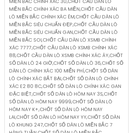
MIỀN BẮC CHÍNH XÁC 30
,
CHỐT CẦU DÀN LÔ
MIỀN BẮC CHÍNH XÁC BA MIỀN
,
CHỐT CẦU DÀN
LÔ MIỀN BẮC CHÍNH XÁC ÊM
,
CHỐT CẦU DÀN LÔ
MIỀN BẮC SIÊU CHUẨN ĐẸP
,
CHỐT CẦU DÀN LÔ
MIỀN BẮC SIÊU CHUẨN GAN
,
CHỐT CẦU DÀN LÔ
MIỀN BẮC SOI
,
CHỐT CẦU DÀN LÔ XSMB CHÍNH
XÁC 7777
,
CHỐT CẦU DÀN LÔ XSMB CHÍNH XÁC
88
,
CHỐT CẦU DÀN LÔ XSMB CHÍNH XÁC ÂY
,
CHỐT
SỐ DÀN LÔ 24 GIỜ
,
CHỐT SỐ DÀN LÔ 36
,
CHỐT SỐ
DÀN LÔ CHÍNH XÁC 100 MIỄN PHÍ
,
CHỐT SỐ DÀN
LÔ CHÍNH XÁC BẤT BẠI
,
CHỐT SỐ DÀN LÔ CHÍNH
XÁC E2 80 8C
,
CHỐT SỐ DÀN LÔ CHÍNH XÁC GAN
ĐẶC BIỆT
,
CHỐT SỐ DÀN LÔ HÔM NAY 3S
,
CHỐT
SỐ DÀN LÔ HÔM NAY 9999
,
CHỐT SỐ DÀN LÔ
HÔM NAY K+
,
CHỐT SỐ DÀN LÔ HÔM NAY
LAI
,
CHỐT SỐ DÀN LÔ HÔM NAY YY
,
CHỐT SỐ DÀN
LÔ KHUNG 247
,
CHỐT SỐ DÀN LÔ MIỀN BẮC 7
HÀNG TUẦN
,
CHỐT SỐ DÀN LÔ MIỀN BẮC