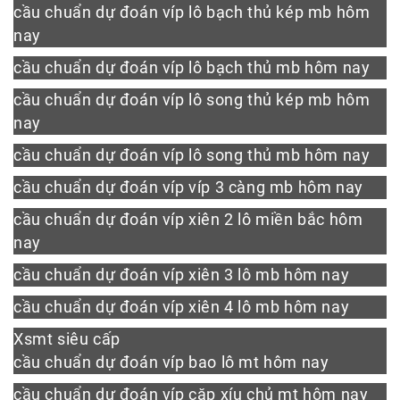
cầu chuẩn dự đoán víp lô bạch thủ kép mb hôm
nay
cầu chuẩn dự đoán víp lô bạch thủ mb hôm nay
cầu chuẩn dự đoán víp lô song thủ kép mb hôm
nay
cầu chuẩn dự đoán víp lô song thủ mb hôm nay
cầu chuẩn dự đoán víp víp 3 càng mb hôm nay
cầu chuẩn dự đoán víp xiên 2 lô miền bắc hôm
nay
cầu chuẩn dự đoán víp xiên 3 lô mb hôm nay
cầu chuẩn dự đoán víp xiên 4 lô mb hôm nay
Xsmt siêu cấp
cầu chuẩn dự đoán víp bao lô mt hôm nay
cầu chuẩn dự đoán víp cặp xíu chủ mt hôm nay