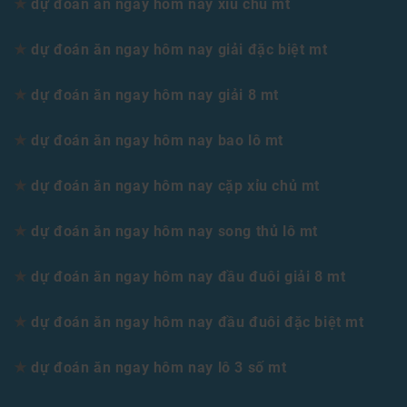
★
dự đoán ăn ngay hôm nay xỉu chủ mt
★
dự đoán ăn ngay hôm nay giải đặc biệt mt
★
dự đoán ăn ngay hôm nay giải 8 mt
★
dự đoán ăn ngay hôm nay bao lô mt
★
dự đoán ăn ngay hôm nay cặp xỉu chủ mt
★
dự đoán ăn ngay hôm nay song thủ lô mt
★
dự đoán ăn ngay hôm nay đầu đuôi giải 8 mt
★
dự đoán ăn ngay hôm nay đầu đuôi đặc biệt mt
★
dự đoán ăn ngay hôm nay lô 3 số mt