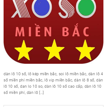
dàn lô 10 số, lô kép miền bắc, soi lô miền bắc, dàn lô 4
số miền phí miền bắc, lô vip miền bắc, dàn lô 8 số, dàn
lô 10 số, dan lo 10 so, dàn lô 10 số cao cấp, dàn lô 10
số miền phí, dàn lô […]