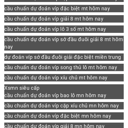
cầu chuẩn dự đoán víp đặc biệt mt hôm nay
cầu chuẩn dự đoán víp giải 8 mt hôm nay
cầu chuẩn dự đoán víp lô 3 số mt hôm nay
cầu chuẩn dự đoán víp sớ đầu đuôi giải 8 mt hôm
nay
dự đoán víp sớ đầu đuôi giải đặc biệt miền trung
cầu chuẩn dự đoán víp song thủ lô mt hôm nay
cầu chuẩn dự đoán víp xíu chủ mt hôm nay
Xsmn siêu cấp
cầu chuẩn dự đoán víp bao lô mn hôm nay
cầu chuẩn dự đoán víp cặp xíu chủ mn hôm nay
cầu chuẩn dự đoán víp đặc biệt mn hôm nay
cầu chuẩn dự đoán víp giải 8 mn hôm nay