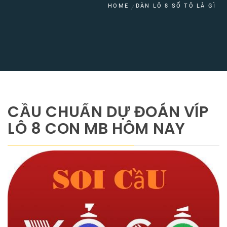
HOME
DÀN LÔ 8 SỐ TÔ LÀ GÌ
CẦU CHUẨN DỰ ĐOÁN VÍP
LÔ 8 CON MB HÔM NAY