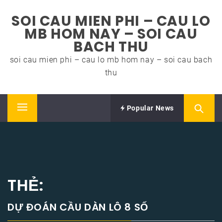
Skip
SOI CAU MIEN PHI – CAU LO
to
MB HOM NAY – SOI CAU
content
BACH THU
soi cau mien phi – cau lo mb hom nay – soi cau bach
thu
Popular News
Primary
Menu
THẺ:
DỰ ĐOÁN CẦU DÀN LÔ 8 SỐ