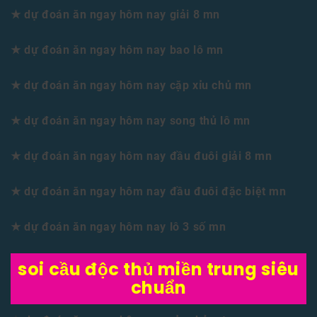
★ dự đoán ăn ngay hôm nay giải 8 mn
★ dự đoán ăn ngay hôm nay bao lô mn
★ dự đoán ăn ngay hôm nay cặp xỉu chủ mn
★ dự đoán ăn ngay hôm nay song thủ lô mn
★ dự đoán ăn ngay hôm nay đầu đuôi giải 8 mn
★ dự đoán ăn ngay hôm nay đầu đuôi đặc biệt mn
★ dự đoán ăn ngay hôm nay lô 3 số mn
soi cầu độc thủ miền trung siêu
chuẩn