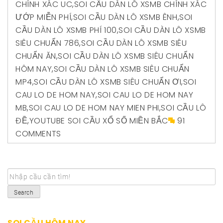
CHÍNH XÁC UC
,
SOI CẦU DÀN LÔ XSMB CHÍNH XÁC
ƯỚP MIỄN PHÍ
,
SOI CẦU DÀN LÔ XSMB ÊNH
,
SOI
CẦU DÀN LÔ XSMB PHÍ 100
,
SOI CẦU DÀN LÔ XSMB
SIÊU CHUẨN 786
,
SOI CẦU DÀN LÔ XSMB SIÊU
CHUẨN ĂN
,
SOI CẦU DÀN LÔ XSMB SIÊU CHUẨN
HÔM NAY
,
SOI CẦU DÀN LÔ XSMB SIÊU CHUẨN
MP4
,
SOI CẦU DÀN LÔ XSMB SIÊU CHUẨN ƠI
,
SOI
CAU LO DE HOM NAY
,
SOI CAU LO DE HOM NAY
MB
,
SOI CAU LO DE HOM NAY MIEN PHI
,
SOI CẦU LÔ
ĐỀ
,
YOUTUBE SOI CẦU XỔ SỐ MIỀN BẮC
91
COMMENTS
Search
SOI CẦU HÔM NAY