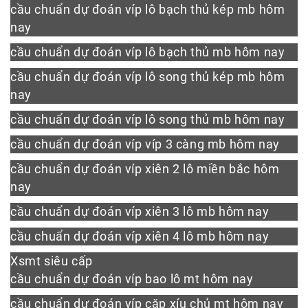
cầu chuẩn dự đoán víp lô bạch thủ kép mb hôm
nay
cầu chuẩn dự đoán víp lô bạch thủ mb hôm nay
cầu chuẩn dự đoán víp lô song thủ kép mb hôm
nay
cầu chuẩn dự đoán víp lô song thủ mb hôm nay
cầu chuẩn dự đoán víp víp 3 càng mb hôm nay
cầu chuẩn dự đoán víp xiên 2 lô miền bắc hôm
nay
cầu chuẩn dự đoán víp xiên 3 lô mb hôm nay
cầu chuẩn dự đoán víp xiên 4 lô mb hôm nay
Xsmt siêu cấp
cầu chuẩn dự đoán víp bao lô mt hôm nay
cầu chuẩn dự đoán víp cặp xíu chủ mt hôm nay