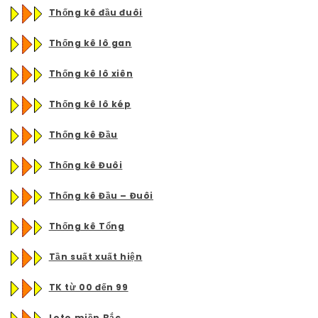
Thống kê đầu đuôi
Thống kê lô gan
Thống kê lô xiên
Thống kê lô kép
Thống kê Đầu
Thống kê Đuôi
Thống kê Đầu – Đuôi
Thống kê Tổng
Tần suất xuất hiện
TK từ 00 đến 99
Loto miền Bắc