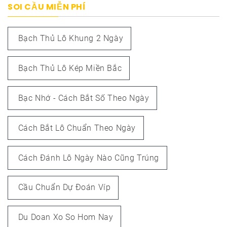
SOI CẦU MIỄN PHÍ
Bạch Thủ Lô Khung 2 Ngày
Bạch Thủ Lô Kép Miền Bắc
Bạc Nhớ - Cách Bắt Số Theo Ngày
Cách Bắt Lô Chuẩn Theo Ngày
Cách Đánh Lô Ngày Nào Cũng Trúng
Cầu Chuẩn Dự Đoán Víp
Du Doan Xo So Hom Nay