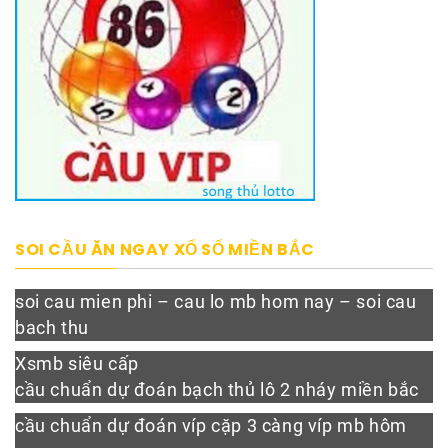
SOI CẦU ĂN NGAY XỔ SỐ MIỀN BẮC
soi cau mien phi – cau lo mb hom nay – soi cau
bach thu
Xsmb siêu cấp
cầu chuẩn dự đoán bạch thủ lô 2 nháy miền bắc
cầu chuẩn dự đoán víp cặp 3 càng víp mb hôm