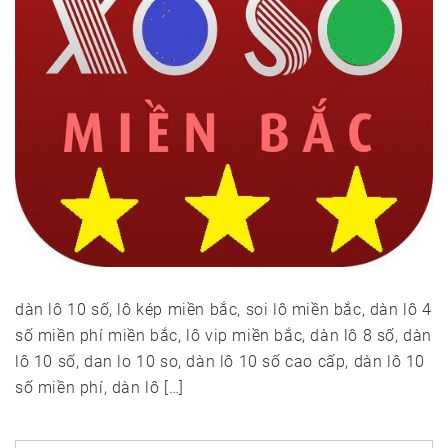
dàn lô 10 số, lô kép miền bắc, soi lô miền bắc, dàn lô 4
số miền phí miền bắc, lô vip miền bắc, dàn lô 8 số, dàn
lô 10 số, dan lo 10 so, dàn lô 10 số cao cấp, dàn lô 10
số miền phí, dàn lô […]