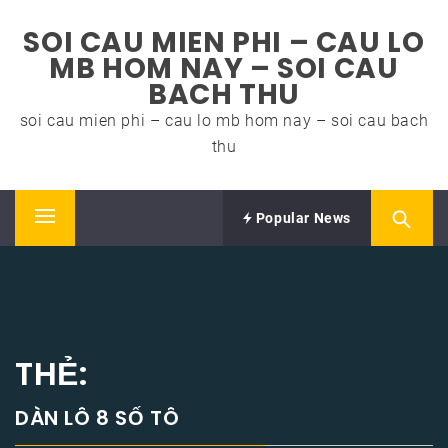
Skip
SOI CAU MIEN PHI – CAU LO
to
MB HOM NAY – SOI CAU
content
BACH THU
soi cau mien phi – cau lo mb hom nay – soi cau bach
thu
Popular News
Primary
Menu
THẺ:
DÀN LÔ 8 SỐ TÔ