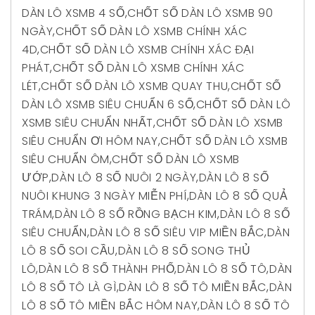
DÀN LÔ XSMB 4 SỐ
,
CHỐT SỐ DÀN LÔ XSMB 90
NGÀY
,
CHỐT SỐ DÀN LÔ XSMB CHÍNH XÁC
4D
,
CHỐT SỐ DÀN LÔ XSMB CHÍNH XÁC ĐẠI
PHÁT
,
CHỐT SỐ DÀN LÔ XSMB CHÍNH XÁC
LÉT
,
CHỐT SỐ DÀN LÔ XSMB QUAY THU
,
CHỐT SỐ
DÀN LÔ XSMB SIÊU CHUẨN 6 SỐ
,
CHỐT SỐ DÀN LÔ
XSMB SIÊU CHUẨN NHẤT
,
CHỐT SỐ DÀN LÔ XSMB
SIÊU CHUẨN ƠI HÔM NAY
,
CHỐT SỐ DÀN LÔ XSMB
SIÊU CHUẨN ÔM
,
CHỐT SỐ DÀN LÔ XSMB
ƯỚP
,
DÀN LÔ 8 SỐ NUÔI 2 NGÀY
,
DÀN LÔ 8 SỐ
NUÔI KHUNG 3 NGÀY MIỄN PHÍ
,
DÀN LÔ 8 SỐ QUẢ
TRÁM
,
DÀN LÔ 8 SỐ RỒNG BẠCH KIM
,
DÀN LÔ 8 SỐ
SIÊU CHUẨN
,
DÀN LÔ 8 SỐ SIÊU VIP MIỀN BẮC
,
DÀN
LÔ 8 SỐ SOI CẦU
,
DÀN LÔ 8 SỐ SONG THỦ
LÔ
,
DÀN LÔ 8 SỐ THÀNH PHỐ
,
DÀN LÔ 8 SỐ TÔ
,
DÀN
LÔ 8 SỐ TÔ LÀ GÌ
,
DÀN LÔ 8 SỐ TÔ MIỀN BẮC
,
DÀN
LÔ 8 SỐ TÔ MIỀN BẮC HÔM NAY
,
DÀN LÔ 8 SỐ TÔ