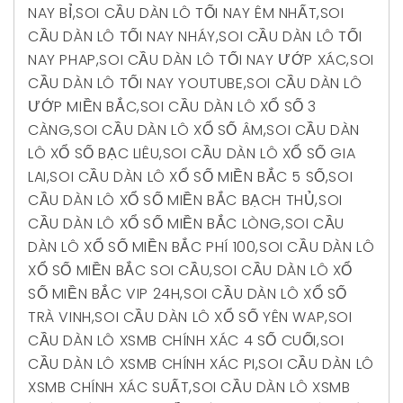
NAY BỈ
,
SOI CẦU DÀN LÔ TỐI NAY ÊM NHẤT
,
SOI
CẦU DÀN LÔ TỐI NAY NHÁY
,
SOI CẦU DÀN LÔ TỐI
NAY PHAP
,
SOI CẦU DÀN LÔ TỐI NAY ƯỚP XÁC
,
SOI
CẦU DÀN LÔ TỐI NAY YOUTUBE
,
SOI CẦU DÀN LÔ
ƯỚP MIỀN BẮC
,
SOI CẦU DÀN LÔ XỔ SỐ 3
CÀNG
,
SOI CẦU DÀN LÔ XỔ SỐ ÂM
,
SOI CẦU DÀN
LÔ XỔ SỐ BẠC LIÊU
,
SOI CẦU DÀN LÔ XỔ SỐ GIA
LAI
,
SOI CẦU DÀN LÔ XỔ SỐ MIỀN BẮC 5 SỐ
,
SOI
CẦU DÀN LÔ XỔ SỐ MIỀN BẮC BẠCH THỦ
,
SOI
CẦU DÀN LÔ XỔ SỐ MIỀN BẮC LÒNG
,
SOI CẦU
DÀN LÔ XỔ SỐ MIỀN BẮC PHÍ 100
,
SOI CẦU DÀN LÔ
XỔ SỐ MIỀN BẮC SOI CẦU
,
SOI CẦU DÀN LÔ XỔ
SỐ MIỀN BẮC VIP 24H
,
SOI CẦU DÀN LÔ XỔ SỐ
TRÀ VINH
,
SOI CẦU DÀN LÔ XỔ SỐ YÊN WAP
,
SOI
CẦU DÀN LÔ XSMB CHÍNH XÁC 4 SỐ CUỐI
,
SOI
CẦU DÀN LÔ XSMB CHÍNH XÁC PI
,
SOI CẦU DÀN LÔ
XSMB CHÍNH XÁC SUẤT
,
SOI CẦU DÀN LÔ XSMB