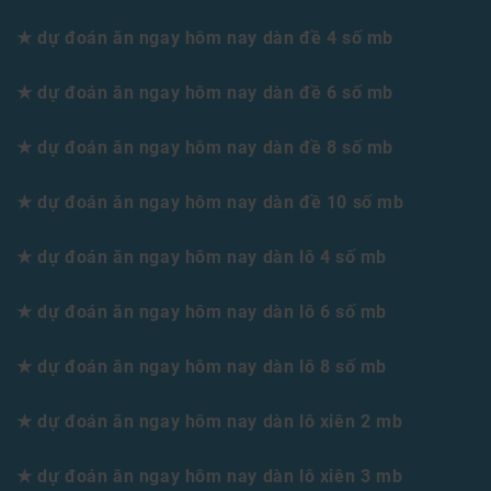
★ dự đoán ăn ngay hôm nay dàn đề 4 số mb
★ dự đoán ăn ngay hôm nay dàn đề 6 số mb
★ dự đoán ăn ngay hôm nay dàn đề 8 số mb
★ dự đoán ăn ngay hôm nay dàn đề 10 số mb
★ dự đoán ăn ngay hôm nay dàn lô 4 số mb
★ dự đoán ăn ngay hôm nay dàn lô 6 số mb
★ dự đoán ăn ngay hôm nay dàn lô 8 số mb
★ dự đoán ăn ngay hôm nay dàn lô xiên 2 mb
★ dự đoán ăn ngay hôm nay dàn lô xiên 3 mb