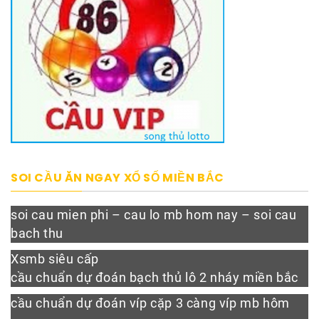
SOI CẦU ĂN NGAY XỔ SỐ MIỀN BẮC
soi cau mien phi – cau lo mb hom nay – soi cau
bach thu
Xsmb siêu cấp
cầu chuẩn dự đoán bạch thủ lô 2 nháy miền bắc
cầu chuẩn dự đoán víp cặp 3 càng víp mb hôm