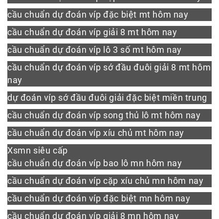
cầu chuẩn dự đoán víp đặc biệt mt hôm nay
cầu chuẩn dự đoán víp giải 8 mt hôm nay
cầu chuẩn dự đoán víp lô 3 số mt hôm nay
cầu chuẩn dự đoán víp sớ đầu đuôi giải 8 mt hôm
nay
dự đoán víp sớ đầu đuôi giải đặc biệt miền trung
cầu chuẩn dự đoán víp song thủ lô mt hôm nay
cầu chuẩn dự đoán víp xíu chủ mt hôm nay
Xsmn siêu cấp
cầu chuẩn dự đoán víp bao lô mn hôm nay
cầu chuẩn dự đoán víp cặp xíu chủ mn hôm nay
cầu chuẩn dự đoán víp đặc biệt mn hôm nay
cầu chuẩn dự đoán víp giải 8 mn hôm nay