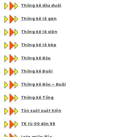
Thống kê đầu đuôi
Thống kê lô gan
Thống kê lô xiên
Thống kê lô kép
Thống kê Đầu
Thống kê Đuôi
Thống kê Đầu – Đuôi
Thống kê Tổng
Tần suất xuất hiện
TK từ 00 đến 99
Loto miền Bắc