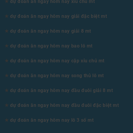
★
dự đoán ăn ngay hôm nay xỉu chủ mt
★
dự đoán ăn ngay hôm nay giải đặc biệt mt
★
dự đoán ăn ngay hôm nay giải 8 mt
★
dự đoán ăn ngay hôm nay bao lô mt
★
dự đoán ăn ngay hôm nay cặp xỉu chủ mt
★
dự đoán ăn ngay hôm nay song thủ lô mt
★
dự đoán ăn ngay hôm nay đầu đuôi giải 8 mt
★
dự đoán ăn ngay hôm nay đầu đuôi đặc biệt mt
★
dự đoán ăn ngay hôm nay lô 3 số mt