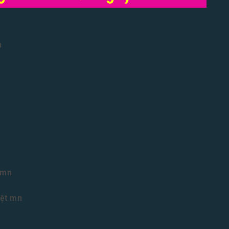
n
 mn
iệt mn