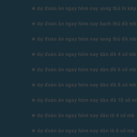
★ dự đoán ăn ngay hôm nay song thủ lô ké
★ dự đoán ăn ngay hôm nay bạch thủ đề mb
★ dự đoán ăn ngay hôm nay song thủ đề mb
★ dự đoán ăn ngay hôm nay dàn đề 4 số mb
★ dự đoán ăn ngay hôm nay dàn đề 6 số mb
★ dự đoán ăn ngay hôm nay dàn đề 8 số mb
★ dự đoán ăn ngay hôm nay dàn đề 10 số m
★ dự đoán ăn ngay hôm nay dàn lô 4 số mb
★ dự đoán ăn ngay hôm nay dàn lô 6 số mb