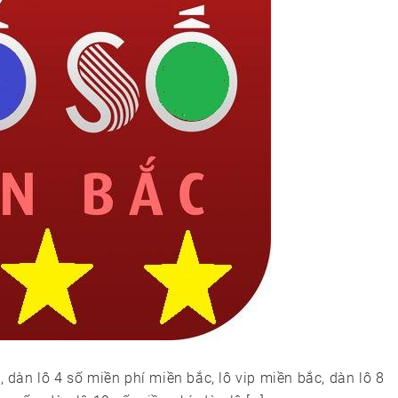
, dàn lô 4 số miền phí miền bắc, lô vip miền bắc, dàn lô 8