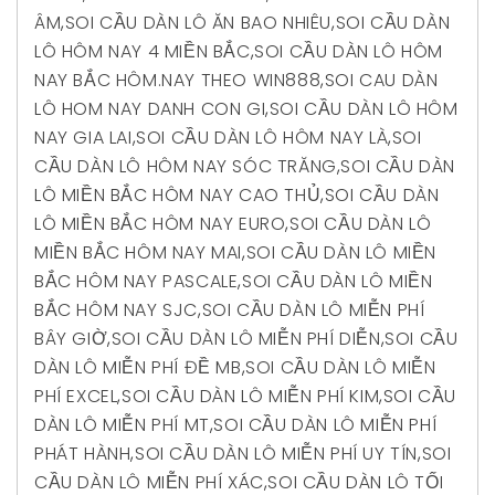
ÂM
,
SOI CẦU DÀN LÔ ĂN BAO NHIÊU
,
SOI CẦU DÀN
LÔ HÔM NAY 4 MIỀN BẮC
,
SOI CẦU DÀN LÔ HÔM
NAY BẮC HÔM.NAY THEO WIN888
,
SOI CAU DÀN
LÔ HOM NAY DANH CON GI
,
SOI CẦU DÀN LÔ HÔM
NAY GIA LAI
,
SOI CẦU DÀN LÔ HÔM NAY LÀ
,
SOI
CẦU DÀN LÔ HÔM NAY SÓC TRĂNG
,
SOI CẦU DÀN
LÔ MIỀN BẮC HÔM NAY CAO THỦ
,
SOI CẦU DÀN
LÔ MIỀN BẮC HÔM NAY EURO
,
SOI CẦU DÀN LÔ
MIỀN BẮC HÔM NAY MAI
,
SOI CẦU DÀN LÔ MIỀN
BẮC HÔM NAY PASCALE
,
SOI CẦU DÀN LÔ MIỀN
BẮC HÔM NAY SJC
,
SOI CẦU DÀN LÔ MIỄN PHÍ
BÂY GIỜ
,
SOI CẦU DÀN LÔ MIỄN PHÍ DIỄN
,
SOI CẦU
DÀN LÔ MIỄN PHÍ ĐỀ MB
,
SOI CẦU DÀN LÔ MIỄN
PHÍ EXCEL
,
SOI CẦU DÀN LÔ MIỄN PHÍ KIM
,
SOI CẦU
DÀN LÔ MIỄN PHÍ MT
,
SOI CẦU DÀN LÔ MIỄN PHÍ
PHÁT HÀNH
,
SOI CẦU DÀN LÔ MIỄN PHÍ UY TÍN
,
SOI
CẦU DÀN LÔ MIỄN PHÍ XÁC
,
SOI CẦU DÀN LÔ TỐI