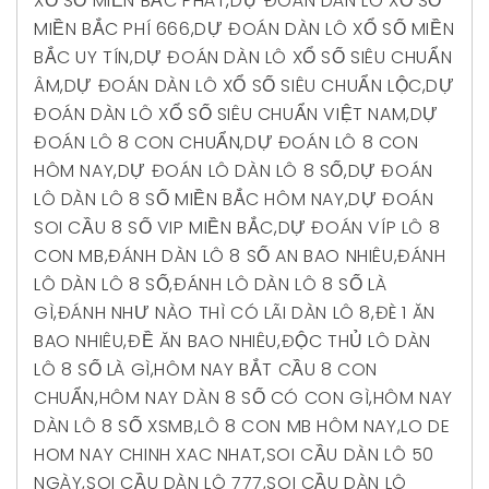
XỔ SỐ MIỀN BẮC PHÁT
,
DỰ ĐOÁN DÀN LÔ XỔ SỐ
MIỀN BẮC PHÍ 666
,
DỰ ĐOÁN DÀN LÔ XỔ SỐ MIỀN
BẮC UY TÍN
,
DỰ ĐOÁN DÀN LÔ XỔ SỐ SIÊU CHUẨN
ÂM
,
DỰ ĐOÁN DÀN LÔ XỔ SỐ SIÊU CHUẨN LỘC
,
DỰ
ĐOÁN DÀN LÔ XỔ SỐ SIÊU CHUẨN VIỆT NAM
,
DỰ
ĐOÁN LÔ 8 CON CHUẨN
,
DỰ ĐOÁN LÔ 8 CON
HÔM NAY
,
DỰ ĐOÁN LÔ DÀN LÔ 8 SỐ
,
DỰ ĐOÁN
LÔ DÀN LÔ 8 SỐ MIỀN BẮC HÔM NAY
,
DỰ ĐOÁN
SOI CẦU 8 SỐ VIP MIỀN BẮC
,
DỰ ĐOÁN VÍP LÔ 8
CON MB
,
ĐÁNH DÀN LÔ 8 SỐ AN BAO NHIÊU
,
ĐÁNH
LÔ DÀN LÔ 8 SỐ
,
ĐÁNH LÔ DÀN LÔ 8 SỐ LÀ
GÌ
,
ĐÁNH NHƯ NÀO THÌ CÓ LÃI DÀN LÔ 8
,
ĐÈ 1 ĂN
BAO NHIÊU
,
ĐỀ ĂN BAO NHIÊU
,
ĐỘC THỦ LÔ DÀN
LÔ 8 SỐ LÀ GÌ
,
HÔM NAY BẮT CẦU 8 CON
CHUẨN
,
HÔM NAY DÀN 8 SỐ CÓ CON GÌ
,
HÔM NAY
DÀN LÔ 8 SỐ XSMB
,
LÔ 8 CON MB HÔM NAY
,
LO DE
HOM NAY CHINH XAC NHAT
,
SOI CẦU DÀN LÔ 50
NGÀY
,
SOI CẦU DÀN LÔ 777
,
SOI CẦU DÀN LÔ