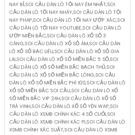
NAY BỈ
,
SOI CẦU DÀN LÔ TỐI NAY ÊM NHẤT
,
SOI
CẦU DÀN LÔ TỐI NAY NHÁY
,
SOI CẦU DÀN LÔ TỐI
NAY PHAP
,
SOI CẦU DÀN LÔ TỐI NAY ƯỚP XÁC
,
SOI
CẦU DÀN LÔ TỐI NAY YOUTUBE
,
SOI CẦU DÀN LÔ
ƯỚP MIỀN BẮC
,
SOI CẦU DÀN LÔ XỔ SỐ 3
CÀNG
,
SOI CẦU DÀN LÔ XỔ SỐ ÂM
,
SOI CẦU DÀN
LÔ XỔ SỐ BẠC LIÊU
,
SOI CẦU DÀN LÔ XỔ SỐ GIA
LAI
,
SOI CẦU DÀN LÔ XỔ SỐ MIỀN BẮC 5 SỐ
,
SOI
CẦU DÀN LÔ XỔ SỐ MIỀN BẮC BẠCH THỦ
,
SOI
CẦU DÀN LÔ XỔ SỐ MIỀN BẮC LÒNG
,
SOI CẦU
DÀN LÔ XỔ SỐ MIỀN BẮC PHÍ 100
,
SOI CẦU DÀN LÔ
XỔ SỐ MIỀN BẮC SOI CẦU
,
SOI CẦU DÀN LÔ XỔ
SỐ MIỀN BẮC VIP 24H
,
SOI CẦU DÀN LÔ XỔ SỐ
TRÀ VINH
,
SOI CẦU DÀN LÔ XỔ SỐ YÊN WAP
,
SOI
CẦU DÀN LÔ XSMB CHÍNH XÁC 4 SỐ CUỐI
,
SOI
CẦU DÀN LÔ XSMB CHÍNH XÁC PI
,
SOI CẦU DÀN LÔ
XSMB CHÍNH XÁC SUẤT
,
SOI CẦU DÀN LÔ XSMB