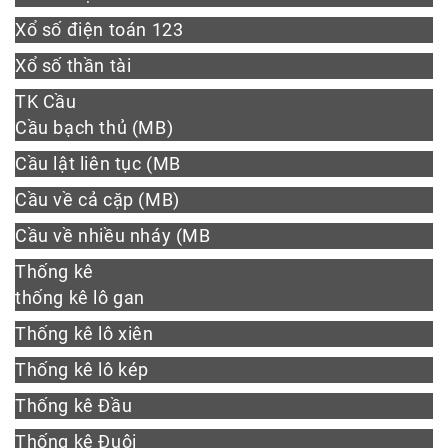
Xổ số điện toán 123
Xổ số thần tài
TK Cầu
Cầu bạch thủ (MB)
Cầu lật liên tục (MB
Cầu về cả cặp (MB)
Cầu về nhiều nháy (MB
Thống kê
thống kê lô gan
Thống kê lô xiên
Thống kê lô kép
Thống kê Đầu
Thống kê Đuôi