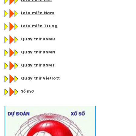
Loto miền Nam
Loto miền Trung
Quay thử XSMB
Quay thử XSMN
Quay thử XSMT
Quay thử Vietlott
Sổ mơ