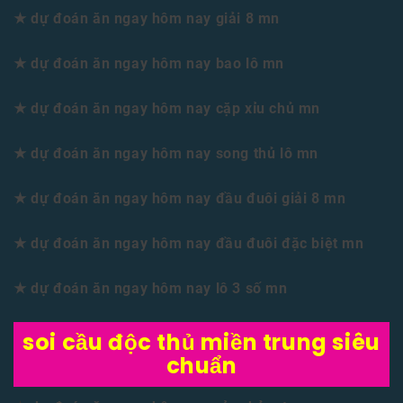
★ dự đoán ăn ngay hôm nay giải 8 mn
★ dự đoán ăn ngay hôm nay bao lô mn
★ dự đoán ăn ngay hôm nay cặp xỉu chủ mn
★ dự đoán ăn ngay hôm nay song thủ lô mn
★ dự đoán ăn ngay hôm nay đầu đuôi giải 8 mn
★ dự đoán ăn ngay hôm nay đầu đuôi đặc biệt mn
★ dự đoán ăn ngay hôm nay lô 3 số mn
soi cầu độc thủ miền trung siêu
chuẩn