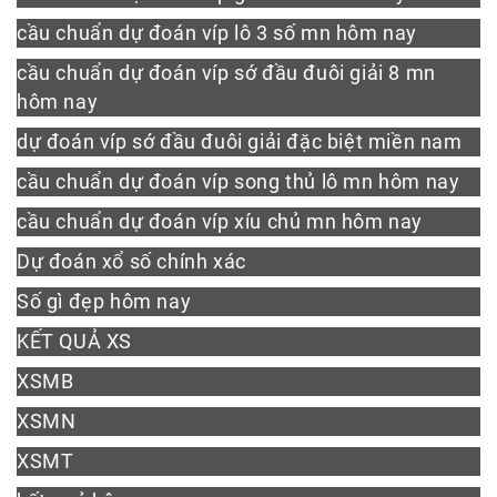
cầu chuẩn dự đoán víp lô 3 số mn hôm nay
cầu chuẩn dự đoán víp sớ đầu đuôi giải 8 mn
hôm nay
dự đoán víp sớ đầu đuôi giải đặc biệt miền nam
cầu chuẩn dự đoán víp song thủ lô mn hôm nay
cầu chuẩn dự đoán víp xíu chủ mn hôm nay
Dự đoán xổ số chính xác
Số gì đẹp hôm nay
KẾT QUẢ XS
XSMB
XSMN
XSMT