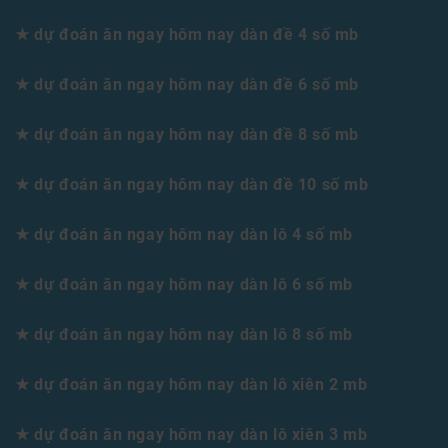
★ dự đoán ăn ngay hôm nay dàn đề 4 số mb
★ dự đoán ăn ngay hôm nay dàn đề 6 số mb
★ dự đoán ăn ngay hôm nay dàn đề 8 số mb
★ dự đoán ăn ngay hôm nay dàn đề 10 số mb
★ dự đoán ăn ngay hôm nay dàn lô 4 số mb
★ dự đoán ăn ngay hôm nay dàn lô 6 số mb
★ dự đoán ăn ngay hôm nay dàn lô 8 số mb
★ dự đoán ăn ngay hôm nay dàn lô xiên 2 mb
★ dự đoán ăn ngay hôm nay dàn lô xiên 3 mb