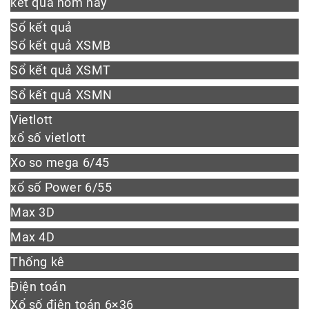
kết quả hôm nay
Sổ kết quả
Sổ kết quả XSMB
Sổ kết quả XSMT
Sổ kết quả XSMN
Vietlott
xổ số vietlott
Xo so mega 6/45
xổ số Power 6/55
Max 3D
Max 4D
Thống kê
Điện toán
Xổ số điện toán 6×36