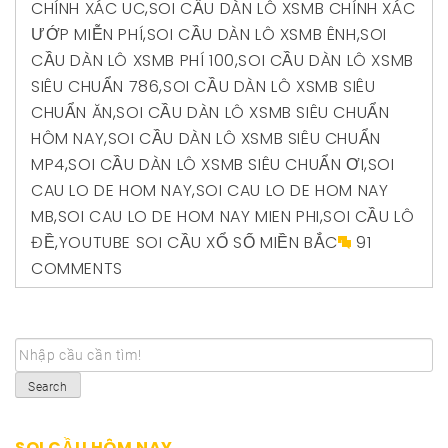
CHÍNH XÁC UC
,
SOI CẦU DÀN LÔ XSMB CHÍNH XÁC
ƯỚP MIỄN PHÍ
,
SOI CẦU DÀN LÔ XSMB ÊNH
,
SOI
CẦU DÀN LÔ XSMB PHÍ 100
,
SOI CẦU DÀN LÔ XSMB
SIÊU CHUẨN 786
,
SOI CẦU DÀN LÔ XSMB SIÊU
CHUẨN ĂN
,
SOI CẦU DÀN LÔ XSMB SIÊU CHUẨN
HÔM NAY
,
SOI CẦU DÀN LÔ XSMB SIÊU CHUẨN
MP4
,
SOI CẦU DÀN LÔ XSMB SIÊU CHUẨN ƠI
,
SOI
CAU LO DE HOM NAY
,
SOI CAU LO DE HOM NAY
MB
,
SOI CAU LO DE HOM NAY MIEN PHI
,
SOI CẦU LÔ
ĐỀ
,
YOUTUBE SOI CẦU XỔ SỐ MIỀN BẮC
91
COMMENTS
Search
SOI CẦU HÔM NAY