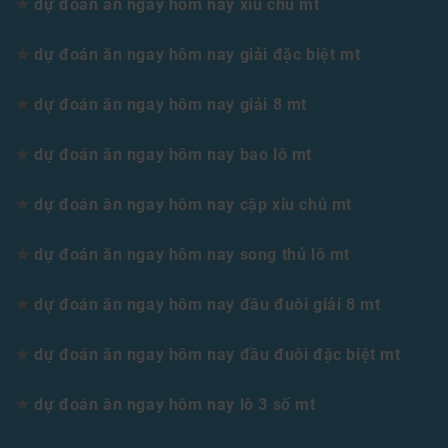
★
dự đoán ăn ngay hôm nay xỉu chủ mt
★
dự đoán ăn ngay hôm nay giải đặc biệt mt
★
dự đoán ăn ngay hôm nay giải 8 mt
★
dự đoán ăn ngay hôm nay bao lô mt
★
dự đoán ăn ngay hôm nay cặp xỉu chủ mt
★
dự đoán ăn ngay hôm nay song thủ lô mt
★
dự đoán ăn ngay hôm nay đầu đuôi giải 8 mt
★
dự đoán ăn ngay hôm nay đầu đuôi đặc biệt mt
★
dự đoán ăn ngay hôm nay lô 3 số mt