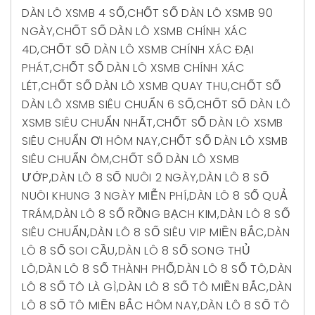
DÀN LÔ XSMB 4 SỐ
,
CHỐT SỐ DÀN LÔ XSMB 90
NGÀY
,
CHỐT SỐ DÀN LÔ XSMB CHÍNH XÁC
4D
,
CHỐT SỐ DÀN LÔ XSMB CHÍNH XÁC ĐẠI
PHÁT
,
CHỐT SỐ DÀN LÔ XSMB CHÍNH XÁC
LÉT
,
CHỐT SỐ DÀN LÔ XSMB QUAY THU
,
CHỐT SỐ
DÀN LÔ XSMB SIÊU CHUẨN 6 SỐ
,
CHỐT SỐ DÀN LÔ
XSMB SIÊU CHUẨN NHẤT
,
CHỐT SỐ DÀN LÔ XSMB
SIÊU CHUẨN ƠI HÔM NAY
,
CHỐT SỐ DÀN LÔ XSMB
SIÊU CHUẨN ÔM
,
CHỐT SỐ DÀN LÔ XSMB
ƯỚP
,
DÀN LÔ 8 SỐ NUÔI 2 NGÀY
,
DÀN LÔ 8 SỐ
NUÔI KHUNG 3 NGÀY MIỄN PHÍ
,
DÀN LÔ 8 SỐ QUẢ
TRÁM
,
DÀN LÔ 8 SỐ RỒNG BẠCH KIM
,
DÀN LÔ 8 SỐ
SIÊU CHUẨN
,
DÀN LÔ 8 SỐ SIÊU VIP MIỀN BẮC
,
DÀN
LÔ 8 SỐ SOI CẦU
,
DÀN LÔ 8 SỐ SONG THỦ
LÔ
,
DÀN LÔ 8 SỐ THÀNH PHỐ
,
DÀN LÔ 8 SỐ TÔ
,
DÀN
LÔ 8 SỐ TÔ LÀ GÌ
,
DÀN LÔ 8 SỐ TÔ MIỀN BẮC
,
DÀN
LÔ 8 SỐ TÔ MIỀN BẮC HÔM NAY
,
DÀN LÔ 8 SỐ TÔ