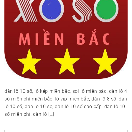
dàn lô 10 số, lô kép miền bắc, soi lô miền bắc, dàn lô 4
số miền phí miền bắc, lô vip miền bắc, dàn lô 8 số, dàn
lô 10 số, dan lo 10 so, dàn lô 10 số cao cấp, dàn lô 10
số miền phí, dàn lô […]