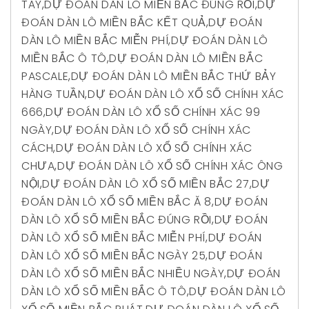
TÂY
,
DỰ ĐOÁN DÀN LÔ MIỀN BẮC ĐÚNG RỒI
,
DỰ
ĐOÁN DÀN LÔ MIỀN BẮC KẾT QUẢ
,
DỰ ĐOÁN
DÀN LÔ MIỀN BẮC MIỄN PHÍ
,
DỰ ĐOÁN DÀN LÔ
MIỀN BẮC Ô TÔ
,
DỰ ĐOÁN DÀN LÔ MIỀN BẮC
PASCALE
,
DỰ ĐOÁN DÀN LÔ MIỀN BẮC THỨ BẢY
HÀNG TUẦN
,
DỰ ĐOÁN DÀN LÔ XỔ SỐ CHÍNH XÁC
666
,
DỰ ĐOÁN DÀN LÔ XỔ SỐ CHÍNH XÁC 99
NGÀY
,
DỰ ĐOÁN DÀN LÔ XỔ SỐ CHÍNH XÁC
CÁCH
,
DỰ ĐOÁN DÀN LÔ XỔ SỐ CHÍNH XÁC
CHƯA
,
DỰ ĐOÁN DÀN LÔ XỔ SỐ CHÍNH XÁC ÔNG
NỘI
,
DỰ ĐOÁN DÀN LÔ XỔ SỐ MIỀN BẮC 27
,
DỰ
ĐOÁN DÀN LÔ XỔ SỐ MIỀN BẮC Ă 8
,
DỰ ĐOÁN
DÀN LÔ XỔ SỐ MIỀN BẮC ĐÚNG RỒI
,
DỰ ĐOÁN
DÀN LÔ XỔ SỐ MIỀN BẮC MIỄN PHÍ
,
DỰ ĐOÁN
DÀN LÔ XỔ SỐ MIỀN BẮC NGÀY 25
,
DỰ ĐOÁN
DÀN LÔ XỔ SỐ MIỀN BẮC NHIỀU NGÀY
,
DỰ ĐOÁN
DÀN LÔ XỔ SỐ MIỀN BẮC Ô TÔ
,
DỰ ĐOÁN DÀN LÔ