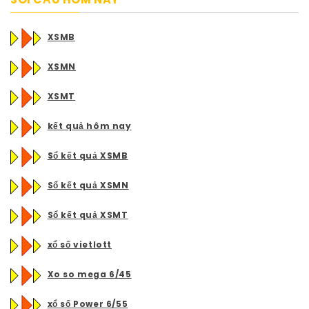
XSMB
XSMN
XSMT
kết quả hôm nay
Sổ kết quả XSMB
Sổ kết quả XSMN
Sổ kết quả XSMT
xổ số vietlott
Xo so mega 6/45
xổ số Power 6/55