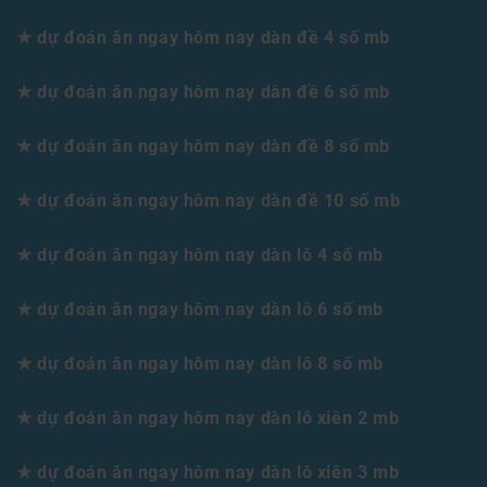
★ dự đoán ăn ngay hôm nay dàn đề 4 số mb
★ dự đoán ăn ngay hôm nay dàn đề 6 số mb
★ dự đoán ăn ngay hôm nay dàn đề 8 số mb
★ dự đoán ăn ngay hôm nay dàn đề 10 số mb
★ dự đoán ăn ngay hôm nay dàn lô 4 số mb
★ dự đoán ăn ngay hôm nay dàn lô 6 số mb
★ dự đoán ăn ngay hôm nay dàn lô 8 số mb
★ dự đoán ăn ngay hôm nay dàn lô xiên 2 mb
★ dự đoán ăn ngay hôm nay dàn lô xiên 3 mb