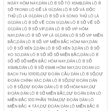
NGÀY HÔM NAY
,
DÀN LÔ 8 SỐ TÔ XSMB
,
DÀN LÔ 8
SỐ TRONG LÔ ĐỀ LÀ GÌ
,
DÀN LÔ 8 SỐ VÀ ĐỘC
THỦ LÔ LÀ GÌ
,
DÀN LÔ 8 SỐ VÀ SONG THỦ LÔ LÀ
GÌ
,
DÀN LÔ 8 SỐ VỀ CON GÌ
,
DÀN LÔ 8 SỐ VỀ SỐ
GÌ
,
DÀN LÔ 8 SỐ VIP
,
DÀN LÔ 8 SỐ VIP HÔM
NAY
,
DÀN LÔ 8 SỐ VIP LÀ GÌ
,
DÀN LÔ 8 SỐ VIP MIỀN
BẮC
,
DÀN LÔ 8 SỐ VIP MIỀN BẮC HÔM NAY
,
DÀN
LÔ 8 SỐ XIÊN 2
,
DÀN LÔ 8 SỐ XIÊN 3
,
DÀN LÔ 8 SỐ
XO SO
,
DÀN LÔ 8 SỐ XỔ SỐ MIỀN BẮC
,
DÀN LÔ 8
SỐ XỔ SỐ MIỀN BẮC HÔM NAY
,
DÀN LÔ 8 SỐ
XSMB
,
DÀN LÔ 8 SỐ XSMB HÔM NAY
,
DU DOAN LO
BACH THU 101010
,
DỰ ĐOÁN CẦU DÀN LÔ 8 SỐ
,
DỰ
ĐOÁN CHÍNH XÁC DÀN LÔ 8 SỐ
,
DỰ ĐOÁN DÀN
LÔ 8 SỐ
,
DỰ ĐOÁN DÀN LÔ 8 SỐ HÔM NAY
,
DỰ
ĐOÁN DÀN LÔ 8 SỐ MIỀN BẮC
,
DỰ ĐOÁN DÀN LÔ
MIỀN BẮC 100 PHẦN TRĂM
,
DỰ ĐOÁN DÀN LÔ
MIỀN BẮC 4 TÂY
,
DỰ ĐOÁN DÀN LÔ MIỀN BẮC 6