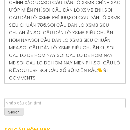
CHÍNH XÁC UC
,
SOI CẦU DÀN LÔ XSMB CHÍNH XÁC
ƯỚP MIỄN PHÍ
,
SOI CẦU DÀN LÔ XSMB ÊNH
,
SOI
CẦU DÀN LÔ XSMB PHÍ 100
,
SOI CẦU DÀN LÔ XSMB
SIÊU CHUẨN 786
,
SOI CẦU DÀN LÔ XSMB SIÊU
CHUẨN ĂN
,
SOI CẦU DÀN LÔ XSMB SIÊU CHUẨN
HÔM NAY
,
SOI CẦU DÀN LÔ XSMB SIÊU CHUẨN
MP4
,
SOI CẦU DÀN LÔ XSMB SIÊU CHUẨN ƠI
,
SOI
CAU LO DE HOM NAY
,
SOI CAU LO DE HOM NAY
MB
,
SOI CAU LO DE HOM NAY MIEN PHI
,
SOI CẦU LÔ
ĐỀ
,
YOUTUBE SOI CẦU XỔ SỐ MIỀN BẮC
91
COMMENTS
Search
SOI CẦU HÔM NAY