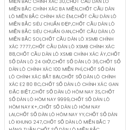
MIỀN BẮC CHÍNH XÁC 30
,
CHỐT CẦU DÀN LÔ
MIỀN BẮC CHÍNH XÁC BA MIỀN
,
CHỐT CẦU DÀN
LÔ MIỀN BẮC CHÍNH XÁC ÊM
,
CHỐT CẦU DÀN LÔ
MIỀN BẮC SIÊU CHUẨN ĐẸP
,
CHỐT CẦU DÀN LÔ
MIỀN BẮC SIÊU CHUẨN GAN
,
CHỐT CẦU DÀN LÔ
MIỀN BẮC SOI
,
CHỐT CẦU DÀN LÔ XSMB CHÍNH
XÁC 7777
,
CHỐT CẦU DÀN LÔ XSMB CHÍNH XÁC
88
,
CHỐT CẦU DÀN LÔ XSMB CHÍNH XÁC ÂY
,
CHỐT
SỐ DÀN LÔ 24 GIỜ
,
CHỐT SỐ DÀN LÔ 36
,
CHỐT SỐ
DÀN LÔ CHÍNH XÁC 100 MIỄN PHÍ
,
CHỐT SỐ DÀN
LÔ CHÍNH XÁC BẤT BẠI
,
CHỐT SỐ DÀN LÔ CHÍNH
XÁC E2 80 8C
,
CHỐT SỐ DÀN LÔ CHÍNH XÁC GAN
ĐẶC BIỆT
,
CHỐT SỐ DÀN LÔ HÔM NAY 3S
,
CHỐT
SỐ DÀN LÔ HÔM NAY 9999
,
CHỐT SỐ DÀN LÔ
HÔM NAY K+
,
CHỐT SỐ DÀN LÔ HÔM NAY
LAI
,
CHỐT SỐ DÀN LÔ HÔM NAY YY
,
CHỐT SỐ DÀN
LÔ KHUNG 247
,
CHỐT SỐ DÀN LÔ MIỀN BẮC 7
HÀNG TUẦN
,
CHỐT SỐ DÀN LÔ MIỀN BẮC