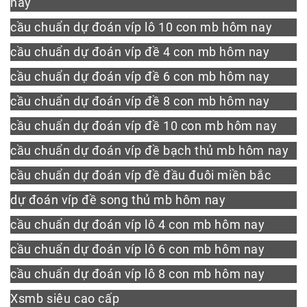
nay
cầu chuẩn dự đoán víp lô 10 con mb hôm nay
cầu chuẩn dự đoán víp đề 4 con mb hôm nay
cầu chuẩn dự đoán víp đề 6 con mb hôm nay
cầu chuẩn dự đoán víp đề 8 con mb hôm nay
cầu chuẩn dự đoán víp đề 10 con mb hôm nay
cầu chuẩn dự đoán víp đề bạch thủ mb hôm nay
cầu chuẩn dự đoán víp đề đầu đuôi miền bắc
dự đoán víp đề song thủ mb hôm nay
cầu chuẩn dự đoán víp lô 4 con mb hôm nay
cầu chuẩn dự đoán víp lô 6 con mb hôm nay
cầu chuẩn dự đoán víp lô 8 con mb hôm nay
Xsmb siêu cao cấp