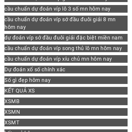
cầu chuẩn dự đoán víp lô 3 số mn hôm nay
cầu chuẩn dự đoán víp sớ đầu đuôi giải 8 mn
hôm nay
dự đoán víp sớ đầu đuôi giải đặc biệt miền nam
cầu chuẩn dự đoán víp song thủ lô mn hôm nay
cầu chuẩn dự đoán víp xíu chủ mn hôm nay
Dự đoán xổ số chính xác
Số gì đẹp hôm nay
KẾT QUẢ XS
XSMB
XSMN
XSMT