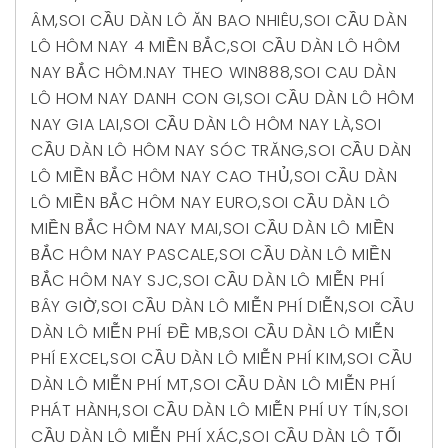
ÂM
,
SOI CẦU DÀN LÔ ĂN BAO NHIÊU
,
SOI CẦU DÀN
LÔ HÔM NAY 4 MIỀN BẮC
,
SOI CẦU DÀN LÔ HÔM
NAY BẮC HÔM.NAY THEO WIN888
,
SOI CAU DÀN
LÔ HOM NAY DANH CON GI
,
SOI CẦU DÀN LÔ HÔM
NAY GIA LAI
,
SOI CẦU DÀN LÔ HÔM NAY LÀ
,
SOI
CẦU DÀN LÔ HÔM NAY SÓC TRĂNG
,
SOI CẦU DÀN
LÔ MIỀN BẮC HÔM NAY CAO THỦ
,
SOI CẦU DÀN
LÔ MIỀN BẮC HÔM NAY EURO
,
SOI CẦU DÀN LÔ
MIỀN BẮC HÔM NAY MAI
,
SOI CẦU DÀN LÔ MIỀN
BẮC HÔM NAY PASCALE
,
SOI CẦU DÀN LÔ MIỀN
BẮC HÔM NAY SJC
,
SOI CẦU DÀN LÔ MIỄN PHÍ
BÂY GIỜ
,
SOI CẦU DÀN LÔ MIỄN PHÍ DIỄN
,
SOI CẦU
DÀN LÔ MIỄN PHÍ ĐỀ MB
,
SOI CẦU DÀN LÔ MIỄN
PHÍ EXCEL
,
SOI CẦU DÀN LÔ MIỄN PHÍ KIM
,
SOI CẦU
DÀN LÔ MIỄN PHÍ MT
,
SOI CẦU DÀN LÔ MIỄN PHÍ
PHÁT HÀNH
,
SOI CẦU DÀN LÔ MIỄN PHÍ UY TÍN
,
SOI
CẦU DÀN LÔ MIỄN PHÍ XÁC
,
SOI CẦU DÀN LÔ TỐI