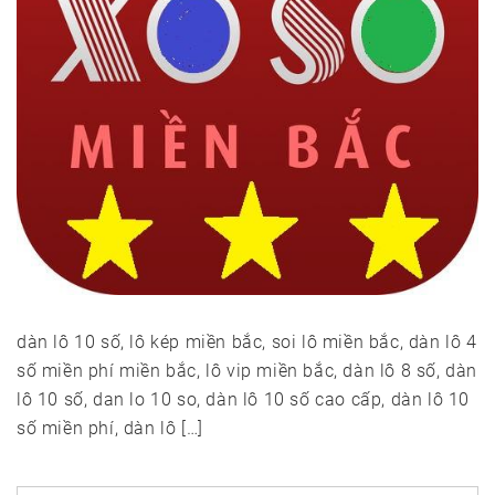
dàn lô 10 số, lô kép miền bắc, soi lô miền bắc, dàn lô 4
số miền phí miền bắc, lô vip miền bắc, dàn lô 8 số, dàn
lô 10 số, dan lo 10 so, dàn lô 10 số cao cấp, dàn lô 10
số miền phí, dàn lô […]