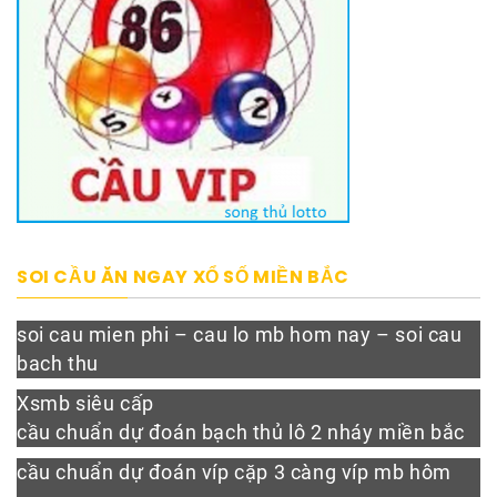
SOI CẦU ĂN NGAY XỔ SỐ MIỀN BẮC
soi cau mien phi – cau lo mb hom nay – soi cau
bach thu
Xsmb siêu cấp
cầu chuẩn dự đoán bạch thủ lô 2 nháy miền bắc
cầu chuẩn dự đoán víp cặp 3 càng víp mb hôm