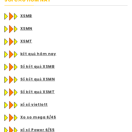
XSMB
XSMN
XSMT
kết quả hôm nay
Sổ kết quả XSMB
Sổ kết quả XSMN
Sổ kết quả XSMT
xổ số vietlott
Xo so mega 6/45
xổ số Power 6/55