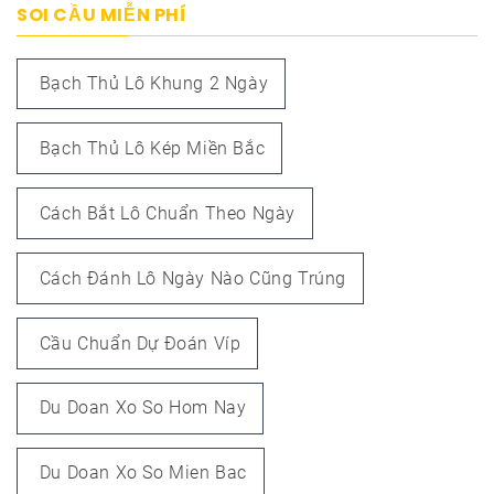
SOI CẦU MIỄN PHÍ
Bạch Thủ Lô Khung 2 Ngày
Bạch Thủ Lô Kép Miền Bắc
Cách Bắt Lô Chuẩn Theo Ngày
Cách Đánh Lô Ngày Nào Cũng Trúng
Cầu Chuẩn Dự Đoán Víp
Du Doan Xo So Hom Nay
Du Doan Xo So Mien Bac