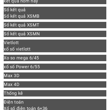
kết quả hôm nay
Sổ kết quả
Sổ kết quả XSMB
Sổ kết quả XSMT
Sổ kết quả XSMN
Vietlott
xổ số vietlott
Xo so mega 6/45
xổ số Power 6/55
Max 3D
Max 4D
Thống kê
Điện toán
Xổ số điện toán 6×36