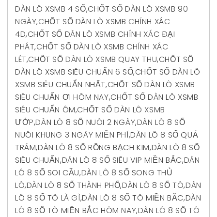
DÀN LÔ XSMB 4 SỐ
,
CHỐT SỐ DÀN LÔ XSMB 90
NGÀY
,
CHỐT SỐ DÀN LÔ XSMB CHÍNH XÁC
4D
,
CHỐT SỐ DÀN LÔ XSMB CHÍNH XÁC ĐẠI
PHÁT
,
CHỐT SỐ DÀN LÔ XSMB CHÍNH XÁC
LÉT
,
CHỐT SỐ DÀN LÔ XSMB QUAY THU
,
CHỐT SỐ
DÀN LÔ XSMB SIÊU CHUẨN 6 SỐ
,
CHỐT SỐ DÀN LÔ
XSMB SIÊU CHUẨN NHẤT
,
CHỐT SỐ DÀN LÔ XSMB
SIÊU CHUẨN ƠI HÔM NAY
,
CHỐT SỐ DÀN LÔ XSMB
SIÊU CHUẨN ÔM
,
CHỐT SỐ DÀN LÔ XSMB
ƯỚP
,
DÀN LÔ 8 SỐ NUÔI 2 NGÀY
,
DÀN LÔ 8 SỐ
NUÔI KHUNG 3 NGÀY MIỄN PHÍ
,
DÀN LÔ 8 SỐ QUẢ
TRÁM
,
DÀN LÔ 8 SỐ RỒNG BẠCH KIM
,
DÀN LÔ 8 SỐ
SIÊU CHUẨN
,
DÀN LÔ 8 SỐ SIÊU VIP MIỀN BẮC
,
DÀN
LÔ 8 SỐ SOI CẦU
,
DÀN LÔ 8 SỐ SONG THỦ
LÔ
,
DÀN LÔ 8 SỐ THÀNH PHỐ
,
DÀN LÔ 8 SỐ TÔ
,
DÀN
LÔ 8 SỐ TÔ LÀ GÌ
,
DÀN LÔ 8 SỐ TÔ MIỀN BẮC
,
DÀN
LÔ 8 SỐ TÔ MIỀN BẮC HÔM NAY
,
DÀN LÔ 8 SỐ TÔ