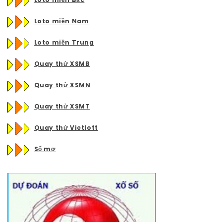
Loto miền Nam
Loto miền Trung
Quay thử XSMB
Quay thử XSMN
Quay thử XSMT
Quay thử Vietlott
Sổ mơ