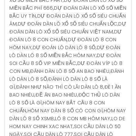
XỔ SỐ MIỀN BẮC PHÁT
,
DỰ ĐOÁN DÀN LÔ XỔ SỐ
MIỀN BẮC PHÍ 666
,
DỰ ĐOÁN DÀN LÔ XỔ SỐ MIỀN
BẮC UY TÍN
,
DỰ ĐOÁN DÀN LÔ XỔ SỐ SIÊU CHUẨN
ÂM
,
DỰ ĐOÁN DÀN LÔ XỔ SỐ SIÊU CHUẨN LỘC
,
DỰ
ĐOÁN DÀN LÔ XỔ SỐ SIÊU CHUẨN VIỆT NAM
,
DỰ
ĐOÁN LÔ 8 CON CHUẨN
,
DỰ ĐOÁN LÔ 8 CON
HÔM NAY
,
DỰ ĐOÁN LÔ DÀN LÔ 8 SỐ
,
DỰ ĐOÁN
LÔ DÀN LÔ 8 SỐ MIỀN BẮC HÔM NAY
,
DỰ ĐOÁN
SOI CẦU 8 SỐ VIP MIỀN BẮC
,
DỰ ĐOÁN VÍP LÔ 8
CON MB
,
ĐÁNH DÀN LÔ 8 SỐ AN BAO NHIÊU
,
ĐÁNH
LÔ DÀN LÔ 8 SỐ
,
ĐÁNH LÔ DÀN LÔ 8 SỐ LÀ
GÌ
,
ĐÁNH NHƯ NÀO THÌ CÓ LÃI DÀN LÔ 8
,
ĐÈ 1 ĂN
BAO NHIÊU
,
ĐỀ ĂN BAO NHIÊU
,
ĐỘC THỦ LÔ DÀN
LÔ 8 SỐ LÀ GÌ
,
HÔM NAY BẮT CẦU 8 CON
CHUẨN
,
HÔM NAY DÀN 8 SỐ CÓ CON GÌ
,
HÔM NAY
DÀN LÔ 8 SỐ XSMB
,
LÔ 8 CON MB HÔM NAY
,
LO DE
HOM NAY CHINH XAC NHAT
,
SOI CẦU DÀN LÔ 50
NGÀY
,
SOI CẦU DÀN LÔ 777
,
SOI CẦU DÀN LÔ