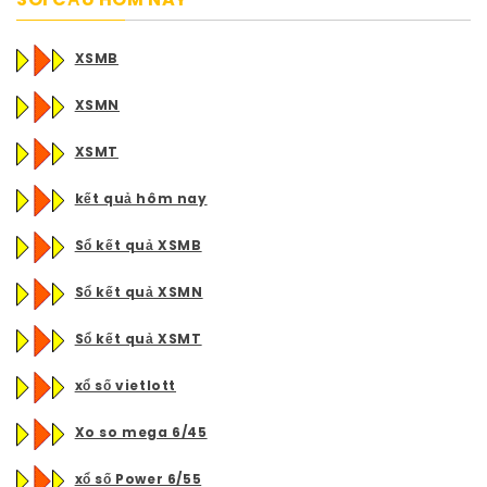
XSMB
XSMN
XSMT
kết quả hôm nay
Sổ kết quả XSMB
Sổ kết quả XSMN
Sổ kết quả XSMT
xổ số vietlott
Xo so mega 6/45
xổ số Power 6/55