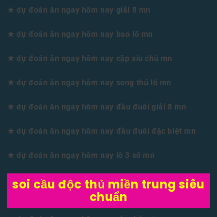
★ dự đoán ăn ngay hôm nay giải 8 mn
★ dự đoán ăn ngay hôm nay bao lô mn
★ dự đoán ăn ngay hôm nay cặp xỉu chủ mn
★ dự đoán ăn ngay hôm nay song thủ lô mn
★ dự đoán ăn ngay hôm nay đầu đuôi giải 8 mn
★ dự đoán ăn ngay hôm nay đầu đuôi đặc biệt mn
★ dự đoán ăn ngay hôm nay lô 3 số mn
soi cầu độc thủ miền trung siêu
chuẩn