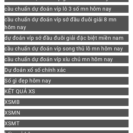
cầu chuẩn dự đoán víp lô 3 số mn hôm nay
cầu chuẩn dự đoán víp sớ đầu đuôi giải 8 mn
hôm nay
dự đoán víp sớ đầu đuôi giải đặc biệt miền nam
cầu chuẩn dự đoán víp song thủ lô mn hôm nay
cầu chuẩn dự đoán víp xíu chủ mn hôm nay
Dự đoán xổ số chính xác
Số gì đẹp hôm nay
KẾT QUẢ XS
XSMB
XSMN
XSMT