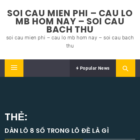
Skip
SOI CAU MIEN PHI – CAU LO
to
MB HOM NAY – SOI CAU
content
BACH THU
soi cau mien phi – cau lo mb hom nay – soi cau bach
thu
Popular News
Primary
Menu
THẺ:
DÀN LÔ 8 SỐ TRONG LÔ ĐỀ LÀ GÌ