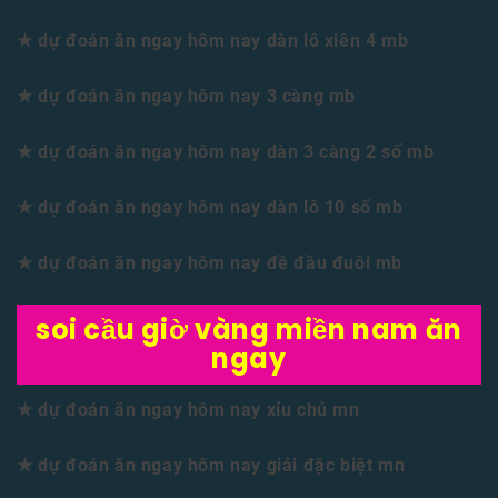
★ dự đoán ăn ngay hôm nay dàn lô xiên 4 mb
★ dự đoán ăn ngay hôm nay 3 càng mb
★ dự đoán ăn ngay hôm nay dàn 3 càng 2 số mb
★ dự đoán ăn ngay hôm nay dàn lô 10 số mb
★ dự đoán ăn ngay hôm nay đề đầu đuôi mb
soi cầu giờ vàng miền nam ăn
ngay
★ dự đoán ăn ngay hôm nay xỉu chủ mn
★ dự đoán ăn ngay hôm nay giải đặc biệt mn