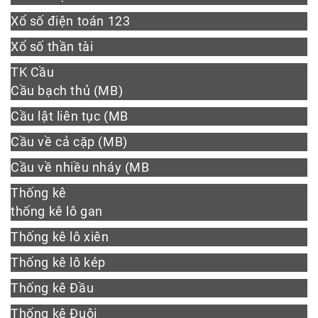
Xổ số điện toán 123
Xổ số thần tài
TK Cầu
Cầu bạch thủ (MB)
Cầu lật liên tục (MB
Cầu về cả cặp (MB)
Cầu về nhiều nháy (MB
Thống kê
thống kê lô gan
Thống kê lô xiên
Thống kê lô kép
Thống kê Đầu
Thống kê Đuôi