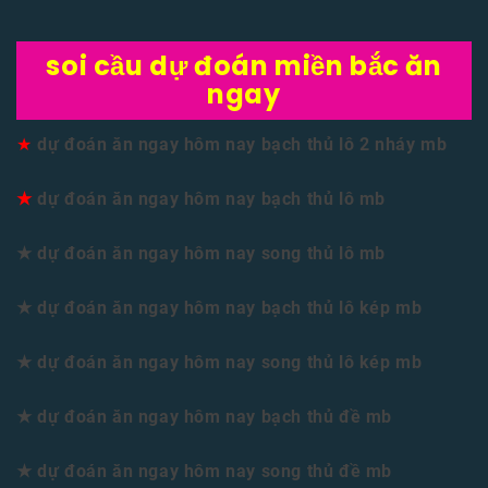
soi cầu dự đoán miền bắc ăn
ngay
★
dự đoán ăn ngay hôm nay bạch thủ lô 2 nháy mb
★
dự đoán ăn ngay hôm nay bạch thủ lô mb
★ dự đoán ăn ngay hôm nay song thủ lô mb
★ dự đoán ăn ngay hôm nay bạch thủ lô kép mb
★ dự đoán ăn ngay hôm nay song thủ lô kép mb
★ dự đoán ăn ngay hôm nay bạch thủ đề mb
★ dự đoán ăn ngay hôm nay song thủ đề mb