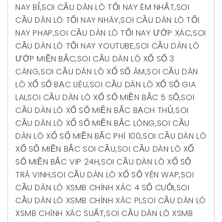
NAY BỈ
,
SOI CẦU DÀN LÔ TỐI NAY ÊM NHẤT
,
SOI
CẦU DÀN LÔ TỐI NAY NHÁY
,
SOI CẦU DÀN LÔ TỐI
NAY PHAP
,
SOI CẦU DÀN LÔ TỐI NAY ƯỚP XÁC
,
SOI
CẦU DÀN LÔ TỐI NAY YOUTUBE
,
SOI CẦU DÀN LÔ
ƯỚP MIỀN BẮC
,
SOI CẦU DÀN LÔ XỔ SỐ 3
CÀNG
,
SOI CẦU DÀN LÔ XỔ SỐ ÂM
,
SOI CẦU DÀN
LÔ XỔ SỐ BẠC LIÊU
,
SOI CẦU DÀN LÔ XỔ SỐ GIA
LAI
,
SOI CẦU DÀN LÔ XỔ SỐ MIỀN BẮC 5 SỐ
,
SOI
CẦU DÀN LÔ XỔ SỐ MIỀN BẮC BẠCH THỦ
,
SOI
CẦU DÀN LÔ XỔ SỐ MIỀN BẮC LÒNG
,
SOI CẦU
DÀN LÔ XỔ SỐ MIỀN BẮC PHÍ 100
,
SOI CẦU DÀN LÔ
XỔ SỐ MIỀN BẮC SOI CẦU
,
SOI CẦU DÀN LÔ XỔ
SỐ MIỀN BẮC VIP 24H
,
SOI CẦU DÀN LÔ XỔ SỐ
TRÀ VINH
,
SOI CẦU DÀN LÔ XỔ SỐ YÊN WAP
,
SOI
CẦU DÀN LÔ XSMB CHÍNH XÁC 4 SỐ CUỐI
,
SOI
CẦU DÀN LÔ XSMB CHÍNH XÁC PI
,
SOI CẦU DÀN LÔ
XSMB CHÍNH XÁC SUẤT
,
SOI CẦU DÀN LÔ XSMB