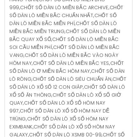
999
,
CHỐT SỐ DÀN LÔ MIỀN BẮC ARCHIVE
,
CHỐT
SỐ DÀN LÔ MIỀN BẮC CHUẨN NHẤT
,
CHỐT SỐ
DÀN LÔ MIỀN BẮC MIỄN PHÍ
,
CHỐT SỐ DÀN LÔ
MIỀN BẮC MIỀN TRUNG
,
CHỐT SỐ DÀN LÔ MIỀN
BẮC QUAY XỔ SỐ
,
CHỐT SỐ DÀN LÔ MIỀN BẮC
SOI CẦU MIỄN PHÍ
,
CHỐT SỐ DÀN LÔ MIỀN BẮC
VANG
,
CHỐT SỐ DÀN LÔ MIỀN BẮC VÀO NGÀY
HÔM NAY
,
CHỐT SỐ DÀN LÔ MIỀN BẮC YES
,
CHỐT
SỐ DÀN LÔ Ơ MIỀN BẮC HÔM NAY
,
CHỐT SỐ DÀN
LÔ RÔNG
,
CHỐT SỐ DÀN LÔ SIÊU CHUẨN ÂN
,
CHỐT
SỐ DÀN LÔ XỔ SỐ 12 CON GIÁP
,
CHỐT SỐ DÀN LÔ
XỔ SỐ ĂN THÔNG
,
CHỐT SỐ DÀN LÔ XỔ SỐ GIỜ
QUAY
,
CHỐT SỐ DÀN LÔ XỔ SỐ HÔM NAY
997
,
CHỐT SỐ DÀN LÔ XỔ SỐ HÔM NAY DỄ
TRÚNG
,
CHỐT SỐ DÀN LÔ XỔ SỐ HÔM NAY
EXIMBANK
,
CHỐT SỐ DÀN LÔ XỔ SỐ HÔM NAY
GALAXY
,
CHỐT SỐ DÀN LÔ XSMB 00-99
,
CHỐT SỐ