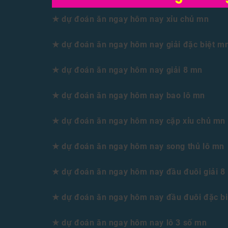
★ dự đoán ăn ngay hôm nay xỉu chủ mn
★ dự đoán ăn ngay hôm nay giải đặc biệt m
★ dự đoán ăn ngay hôm nay giải 8 mn
★ dự đoán ăn ngay hôm nay bao lô mn
★ dự đoán ăn ngay hôm nay cặp xỉu chủ mn
★ dự đoán ăn ngay hôm nay song thủ lô mn
★ dự đoán ăn ngay hôm nay đầu đuôi giải 8
★ dự đoán ăn ngay hôm nay đầu đuôi đặc b
★ dự đoán ăn ngay hôm nay lô 3 số mn