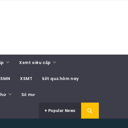
ấp
Xsmt siêu cấp
XSMN
XSMT
kết quả hôm nay
thử
Sổ mơ
Popular News