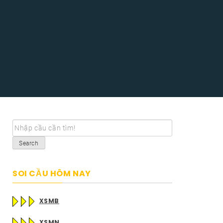
Search
SOI CẦU HÔM NAY
XSMB
XSMN