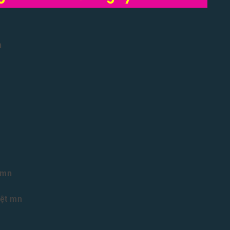
n
 mn
iệt mn