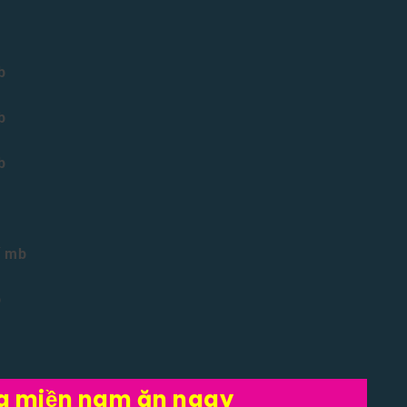
b
b
b
ố mb
b
b
ng miền nam ăn ngay