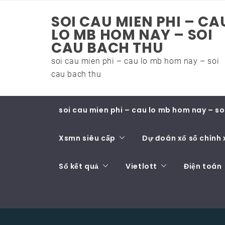
Skip
SOI CAU MIEN PHI – CA
to
LO MB HOM NAY – SOI
content
CAU BACH THU
soi cau mien phi – cau lo mb hom nay – soi
cau bach thu
soi cau mien phi – cau lo mb hom nay – so
Xsmn siêu cấp
Dự đoán xổ số chính
Sổ kết quả
Vietlott
Điện toán