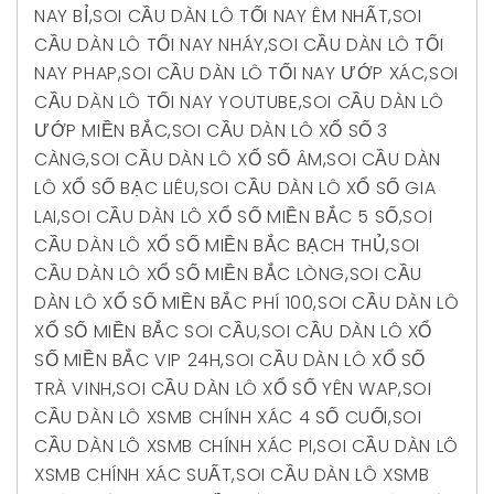
NAY BỈ
,
SOI CẦU DÀN LÔ TỐI NAY ÊM NHẤT
,
SOI
CẦU DÀN LÔ TỐI NAY NHÁY
,
SOI CẦU DÀN LÔ TỐI
NAY PHAP
,
SOI CẦU DÀN LÔ TỐI NAY ƯỚP XÁC
,
SOI
CẦU DÀN LÔ TỐI NAY YOUTUBE
,
SOI CẦU DÀN LÔ
ƯỚP MIỀN BẮC
,
SOI CẦU DÀN LÔ XỔ SỐ 3
CÀNG
,
SOI CẦU DÀN LÔ XỔ SỐ ÂM
,
SOI CẦU DÀN
LÔ XỔ SỐ BẠC LIÊU
,
SOI CẦU DÀN LÔ XỔ SỐ GIA
LAI
,
SOI CẦU DÀN LÔ XỔ SỐ MIỀN BẮC 5 SỐ
,
SOI
CẦU DÀN LÔ XỔ SỐ MIỀN BẮC BẠCH THỦ
,
SOI
CẦU DÀN LÔ XỔ SỐ MIỀN BẮC LÒNG
,
SOI CẦU
DÀN LÔ XỔ SỐ MIỀN BẮC PHÍ 100
,
SOI CẦU DÀN LÔ
XỔ SỐ MIỀN BẮC SOI CẦU
,
SOI CẦU DÀN LÔ XỔ
SỐ MIỀN BẮC VIP 24H
,
SOI CẦU DÀN LÔ XỔ SỐ
TRÀ VINH
,
SOI CẦU DÀN LÔ XỔ SỐ YÊN WAP
,
SOI
CẦU DÀN LÔ XSMB CHÍNH XÁC 4 SỐ CUỐI
,
SOI
CẦU DÀN LÔ XSMB CHÍNH XÁC PI
,
SOI CẦU DÀN LÔ
XSMB CHÍNH XÁC SUẤT
,
SOI CẦU DÀN LÔ XSMB