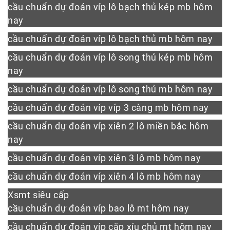
cầu chuẩn dự đoán víp lô bạch thủ kép mb hôm
nay
cầu chuẩn dự đoán víp lô bạch thủ mb hôm nay
cầu chuẩn dự đoán víp lô song thủ kép mb hôm
nay
cầu chuẩn dự đoán víp lô song thủ mb hôm nay
cầu chuẩn dự đoán víp víp 3 càng mb hôm nay
cầu chuẩn dự đoán víp xiên 2 lô miền bắc hôm
nay
cầu chuẩn dự đoán víp xiên 3 lô mb hôm nay
cầu chuẩn dự đoán víp xiên 4 lô mb hôm nay
Xsmt siêu cấp
cầu chuẩn dự đoán víp bao lô mt hôm nay
cầu chuẩn dự đoán víp cặp xíu chủ mt hôm nay