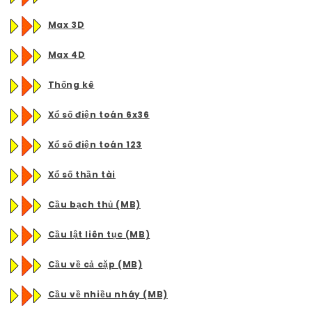
Max 3D
Max 4D
Thống kê
Xổ số điện toán 6x36
Xổ số điện toán 123
Xổ số thần tài
Cầu bạch thủ (MB)
Cầu lật liên tục (MB)
Cầu về cả cặp (MB)
Cầu về nhiều nháy (MB)