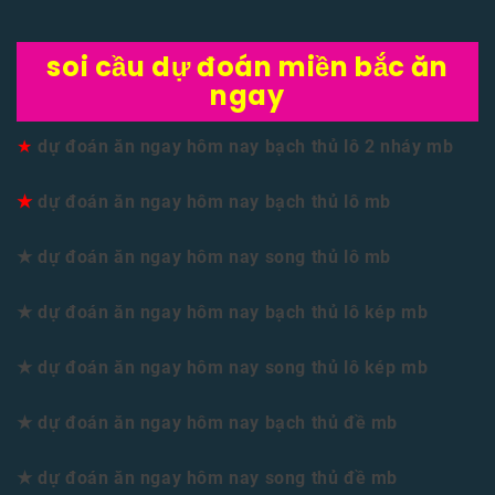
soi cầu dự đoán miền bắc ăn
ngay
★
dự đoán ăn ngay hôm nay bạch thủ lô 2 nháy mb
★
dự đoán ăn ngay hôm nay bạch thủ lô mb
★ dự đoán ăn ngay hôm nay song thủ lô mb
★ dự đoán ăn ngay hôm nay bạch thủ lô kép mb
★ dự đoán ăn ngay hôm nay song thủ lô kép mb
★ dự đoán ăn ngay hôm nay bạch thủ đề mb
★ dự đoán ăn ngay hôm nay song thủ đề mb