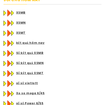
XSMB
XSMN
XSMT
kết quả hôm nay
Sổ kết quả XSMB
Sổ kết quả XSMN
Sổ kết quả XSMT
xổ số vietlott
Xo so mega 6/45
xổ số Power 6/55