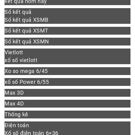
kết quả hôm nay
Sổ kết quả
Sổ kết quả XSMB
Sổ kết quả XSMT
Sổ kết quả XSMN
Vietlott
xổ số vietlott
Xo so mega 6/45
xổ số Power 6/55
Max 3D
Max 4D
Thống kê
Điện toán
Xổ số điện toán 6×36