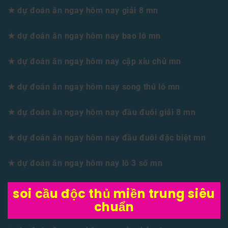
★ dự đoán ăn ngay hôm nay giải 8 mn
★ dự đoán ăn ngay hôm nay bao lô mn
★ dự đoán ăn ngay hôm nay cặp xỉu chủ mn
★ dự đoán ăn ngay hôm nay song thủ lô mn
★ dự đoán ăn ngay hôm nay đầu đuôi giải 8 mn
★ dự đoán ăn ngay hôm nay đầu đuôi đặc biệt mn
★ dự đoán ăn ngay hôm nay lô 3 số mn
soi cầu độc thủ miền trung siêu
chuẩn