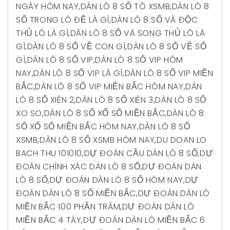
NGÀY HÔM NAY
,
DÀN LÔ 8 SỐ TÔ XSMB
,
DÀN LÔ 8
SỐ TRONG LÔ ĐỀ LÀ GÌ
,
DÀN LÔ 8 SỐ VÀ ĐỘC
THỦ LÔ LÀ GÌ
,
DÀN LÔ 8 SỐ VÀ SONG THỦ LÔ LÀ
GÌ
,
DÀN LÔ 8 SỐ VỀ CON GÌ
,
DÀN LÔ 8 SỐ VỀ SỐ
GÌ
,
DÀN LÔ 8 SỐ VIP
,
DÀN LÔ 8 SỐ VIP HÔM
NAY
,
DÀN LÔ 8 SỐ VIP LÀ GÌ
,
DÀN LÔ 8 SỐ VIP MIỀN
BẮC
,
DÀN LÔ 8 SỐ VIP MIỀN BẮC HÔM NAY
,
DÀN
LÔ 8 SỐ XIÊN 2
,
DÀN LÔ 8 SỐ XIÊN 3
,
DÀN LÔ 8 SỐ
XO SO
,
DÀN LÔ 8 SỐ XỔ SỐ MIỀN BẮC
,
DÀN LÔ 8
SỐ XỔ SỐ MIỀN BẮC HÔM NAY
,
DÀN LÔ 8 SỐ
XSMB
,
DÀN LÔ 8 SỐ XSMB HÔM NAY
,
DU DOAN LO
BACH THU 101010
,
DỰ ĐOÁN CẦU DÀN LÔ 8 SỐ
,
DỰ
ĐOÁN CHÍNH XÁC DÀN LÔ 8 SỐ
,
DỰ ĐOÁN DÀN
LÔ 8 SỐ
,
DỰ ĐOÁN DÀN LÔ 8 SỐ HÔM NAY
,
DỰ
ĐOÁN DÀN LÔ 8 SỐ MIỀN BẮC
,
DỰ ĐOÁN DÀN LÔ
MIỀN BẮC 100 PHẦN TRĂM
,
DỰ ĐOÁN DÀN LÔ
MIỀN BẮC 4 TÂY
,
DỰ ĐOÁN DÀN LÔ MIỀN BẮC 6