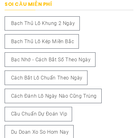
SOI CẦU MIỄN PHÍ
Bạch Thủ Lô Khung 2 Ngày
Bạch Thủ Lô Kép Miền Bắc
Bạc Nhớ - Cách Bắt Số Theo Ngày
Cách Bắt Lô Chuẩn Theo Ngày
Cách Đánh Lô Ngày Nào Cũng Trúng
Cầu Chuẩn Dự Đoán Víp
Du Doan Xo So Hom Nay