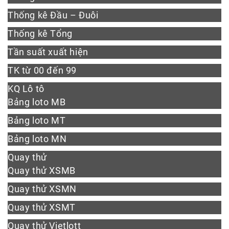
Thống kê Đầu – Đuôi
Thống kê Tổng
Tần suất xuất hiện
TK từ 00 đến 99
KQ Lô tô
Bảng loto MB
Bảng loto MT
Bảng loto MN
Quay thử
Quay thử XSMB
Quay thử XSMN
Quay thử XSMT
Quay thử Vietlott