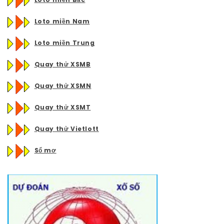
Loto miền Nam
Loto miền Trung
Quay thử XSMB
Quay thử XSMN
Quay thử XSMT
Quay thử Vietlott
Sổ mơ