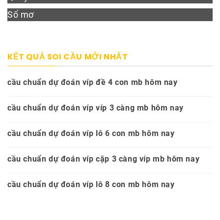
Sổ mơ
KẾT QUẢ SOI CẦU MỚI NHẤT
cầu chuẩn dự đoán víp đề 4 con mb hôm nay
cầu chuẩn dự đoán víp víp 3 càng mb hôm nay
cầu chuẩn dự đoán víp lô 6 con mb hôm nay
cầu chuẩn dự đoán víp cặp 3 càng víp mb hôm nay
cầu chuẩn dự đoán víp lô 8 con mb hôm nay